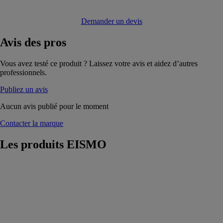
Demander un devis
Avis
des pros
Vous avez testé ce produit ? Laissez votre avis et aidez d’autres
professionnels.
Publiez un avis
Aucun avis publié pour le moment
Contacter la marque
Les produits
EISMO
Scie à ruban
automatique à
cn 2 axes -
ergonomic
290.258 dga
EISMO