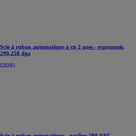
Scie pour
coupes droites
et biaises à 45°
(gauche et
droite) et
jusqu'à 60° à
droite
Scie à ruban automatique à cn 2 axes - ergonomic
290.258 dga
EISMO
Scie à ruban
automatique -
proline 280
ANC
EISMO
Scie pour
coupes droites
à 90°
uniquement
Scie à ruban automatique - proline 280 ANC