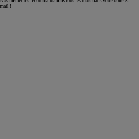
Nos meilleures recommandations tous les mois dans votre boîte e-
mail !