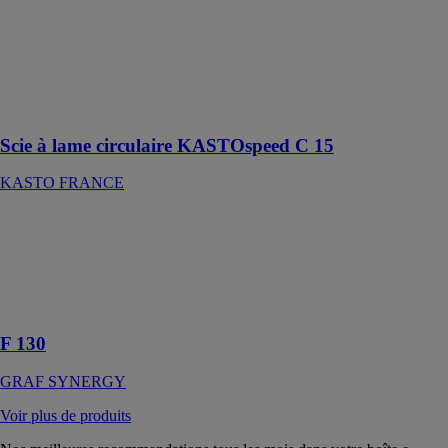
KASTO
FRANCE
Très grandes
performances
en un temps
record
Scie à lame circulaire KASTOspeed C 15
KASTO FRANCE
F 130
GRAF
SYNERGY
Pantographe à
Deux Têtes
F 130
GRAF SYNERGY
Voir plus de produits