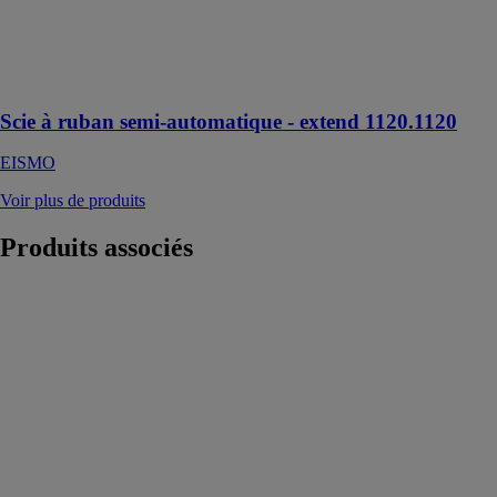
Scie pour
coupes droites
à 90°
uniquement
Scie à ruban semi-automatique - extend 1120.1120
EISMO
Voir plus de produits
Produits
associés
MC 307
FALCON TM
MMI
MECAL
MACHINERY
SRL
Centre
d'usinage à
broche verticale
et montant