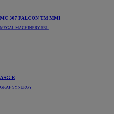
mobile avec 4
axes cnc.
MC 307 FALCON TM MMI
MECAL MACHINERY SRL
ASG-E
GRAF
SYNERGY
Centre de
Travail et
Vissage
Renforts
ASG-E
GRAF SYNERGY
Scie à lame
circulaire
KASTOspeed
C 15