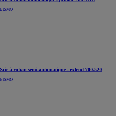
EISMO
Scie à ruban
semi-
automatique -
extend 700.520
EISMO
Scie pour
coupes droites
à 90°
uniquement
Scie à ruban semi-automatique - extend 700.520
EISMO
Scie à ruban
semi-
automatique -
extend
1120.1120
EISMO