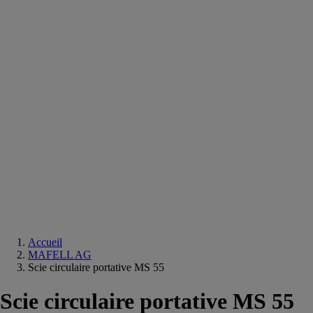
Equipements
salle
de
bain
Douche
Matériaux
salle
de
bain
Meuble
salle
de
bain
Robinetterie
Techniques
sanitaires
Accueil
MAFELL AG
Scie circulaire portative MS 55
Scie circulaire portative MS 55