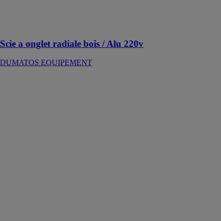
onglets dans le
bois, le PVC et
l'aluminium
Scie a onglet radiale bois / Alu 220v
DUMATOS EQUIPEMENT
Onduleur
String - 0,7 – 3
kW I 1 MPPT -
Monophasé -
Série XS
PLUS+
GOODWE
EUROPE
GMBH
Onduleur
solaire conçu
pour les
systèmes
photovoltaïques
résidentiels