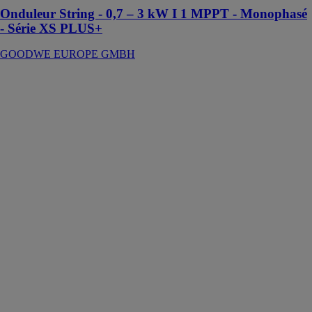
Onduleur String - 0,7 – 3 kW I 1 MPPT - Monophasé
- Série XS PLUS+
GOODWE EUROPE GMBH
Meuleuse
angulaire GWS
30-230 PB
PROFESSIONAL
ROBERT
BOSCH
FRANCE SAS
La GWS 30-
230 PB
Professional
permet à la fois
de meuler et
ébarber du
métal, d’araser
des cordons de
soudure et de
tronçonner du
métal, du