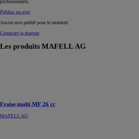
professionnels.
Publiez un avis
Aucun avis publié pour le moment
Contacter la marque
Les produits
MAFELL AG
Fraise multi
MF 26 cc
MAFELL AG
La MF 26 cc :
simple,
polyvalent.
Fraise multi MF 26 cc
MAFELL AG
Ponceuse
orbitale EVA
150 E