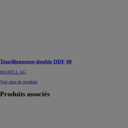
double DDF 40
MAFELL AG
La
tourillonneuse
double DDF 40
: précise jusque
dans les
moindres
détails
Tourillonneuse double DDF 40
MAFELL AG
Voir plus de produits
Produits
associés
Rabot GHO 40
- 82 C
PROFESSIONAL
ROBERT
BOSCH