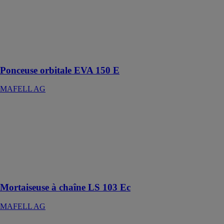
MAFELL AG
La ponceuse
EVA 150 E :
Excellente pour
l‘utilisateur
Ponceuse orbitale EVA 150 E
MAFELL AG
Mortaiseuse à
chaîne LS 103
Ec
MAFELL AG
Grande
efficacité et
gain de temps
Mortaiseuse à chaîne LS 103 Ec
MAFELL AG
Tourillonneuse