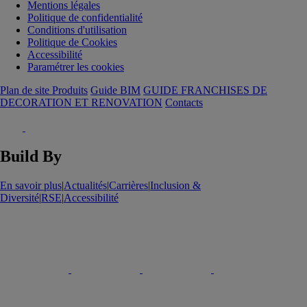
Mentions légales
Politique de confidentialité
Conditions d'utilisation
Politique de Cookies
Accessibilité
Paramétrer les cookies
Plan de site Produits
Guide BIM
GUIDE FRANCHISES DE
DECORATION ET RENOVATION
Contacts
Build By
En savoir plus
|
Actualités
|
Carrières
|
Inclusion &
Diversité
|
RSE
|
Accessibilité