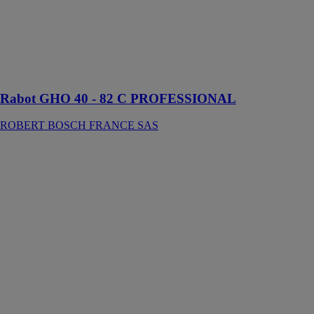
FRANCE SAS
Cet outil est
conçu pour le
rabotage du
bois
Rabot GHO 40 - 82 C PROFESSIONAL
ROBERT BOSCH FRANCE SAS
Scie a onglet
radiale bois /
Alu 220v
DUMATOS
EQUIPEMENT
scie à onglet
permettant la
réalisation
parfaite et
rapide de
coupes
verticales,
biaisées ou en