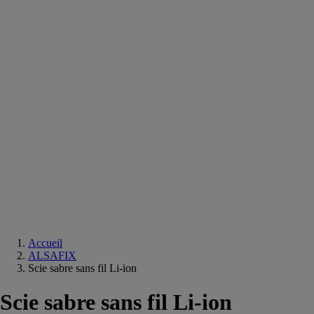
Equipements
salle
de
bain
Douche
Matériaux
salle
de
bain
Meuble
salle
de
bain
Robinetterie
Techniques
sanitaires
Accueil
ALSAFIX
Scie sabre sans fil Li-ion
Scie sabre sans fil Li-ion