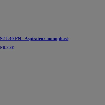
adapté à
diverses
applications
industrielles
grâce à ses
fonctionnalités
avancées et à sa
robustesse
S2 L40 FN - Aspirateur monophasé
NILFISK
Ponceuse multi
4en1 compacte
BRUSHLESS
20V 3720CB
SKIL
Ponceuse multi
4 en 1
BRUSHLESS,
moteur sans
charbon,
extrêmement