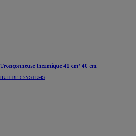
Tronçonneuse
thermique 41
cm³ 40 cm
BUILDER
SYSTEMS
Du matériel
aux
performances
de pros
Tronçonneuse thermique 41 cm³ 40 cm
BUILDER SYSTEMS
S2 L40 FN -
Aspirateur
monophasé
NILFISK
Cet aspirateur
monophasé
puissant,
polyvalent est