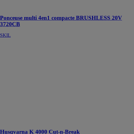
compacte et
légère
Ponceuse multi 4en1 compacte BRUSHLESS 20V
3720CB
SKIL
Husqvarna K
4000 Cut-n-
Break
HUSQVARNA
CONSTRUCTION
FRANCE
Notre méthode
Cut-n-Break est
le choix naturel
si vous devez
découper en
profondeur et à
faibles coûts de
maintenance
Husqvarna K 4000 Cut-n-Break