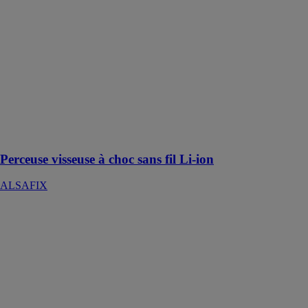
La perceuse
visseuse à choc
sans fil Li-ion
est un outil
polyvalent
conçu pour une
utilisation dans
divers
domaines du
bâtiment et de
l'entretien
Perceuse visseuse à choc sans fil Li-ion
ALSAFIX
Compresseur
électrique
monophasé
ALAIR 20/255
ALSAFIX
Compresseur
compact et
léger, livré avec