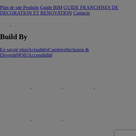
Plan de site Produits
Guide BIM
GUIDE FRANCHISES DE
DECORATION ET RENOVATION
Contacts
Build By
En savoir plus
|
Actualités
|
Carrières
|
Inclusion &
Diversité
|
RSE
|
Accessibilité