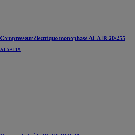
une soupape de
sécurité, une
rallonge
électrique de 10
mètres ...
Compresseur électrique monophasé ALAIR 20/255
ALSAFIX
Cloueur
hybride PKT-8-
RHC40
ALSAFIX
Très puissant,
le RHC40 vous
permettra
d’enfoncer des
pointes jusqu’à
38 mm dans
l’acier, le béton
ou la brique