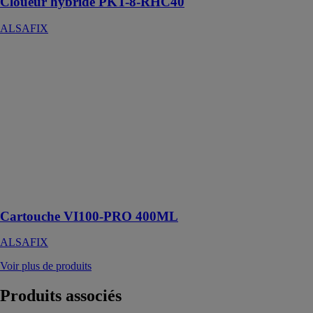
Cloueur hybride PKT-8-RHC40
ALSAFIX
Cartouche
VI100-PRO
400ML
ALSAFIX
Le scellement
chimique
vinylester est
un mortier pour
la fixation de
tige filetée et
fer à béton
Cartouche VI100-PRO 400ML
ALSAFIX
Voir plus de produits
Produits
associés