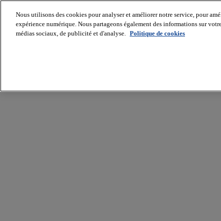
Nous utilisons des cookies pour analyser et améliorer notre service, pour améli
expérience numérique. Nous partageons également des informations sur votre u
médias sociaux, de publicité et d'analyse.
Politique de cookies
Batiradio
Articles
&
expertises
Construction
Tech,
IT,
start-
up
Génie
climatique
Gros
œuvre,
structure
et
enveloppe
Hors
site