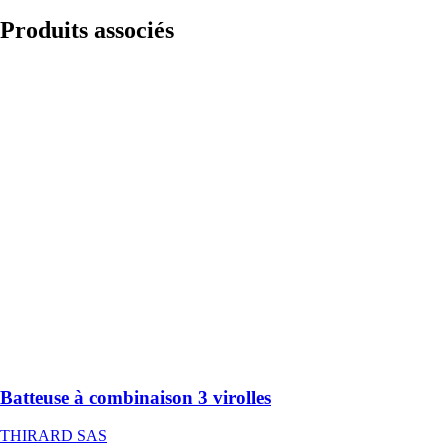
Produits
associés
Batteuse à
combinaison 3
virolles
THIRARD
SAS
La batteuse à
combinaison
Thirard vient
prendre place
sur les casiers,
les boîtes aux
lettres mais
aussi certains
meubles afin de
sécuriser son
contenu
Batteuse à combinaison 3 virolles
THIRARD SAS