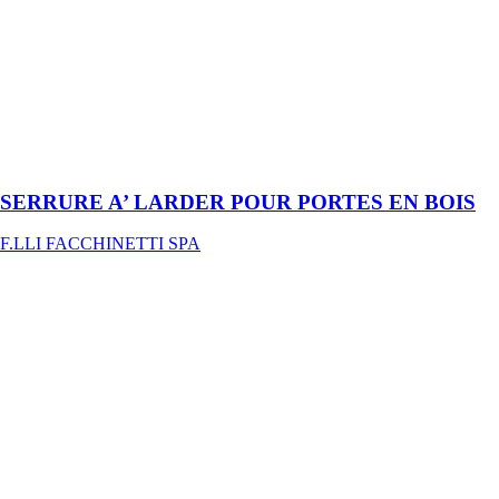
F.LLI
FACCHINETTI
SPA
Serrure
complète avec
cylindre, gâche
et vis de
fixation
SERRURE A’ LARDER POUR PORTES EN BOIS
F.LLI FACCHINETTI SPA
CADENAS
DE
SÉCURITÉ
F.LLI
FACCHINETTI
SPA
Monobloc en
laiton avec anse
standard ou
longue et pour