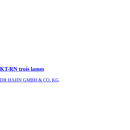
KT-RN trois
lames
DR HAHN
GMBH & CO.
KG
Paumelle
cylindrique
pour des valeur
isolantes
élevées
KT-RN trois lames
DR HAHN GMBH & CO. KG
FOUDROR
PERIMETRE
SA
Insecticide
liquide
pulvérisable à
effet