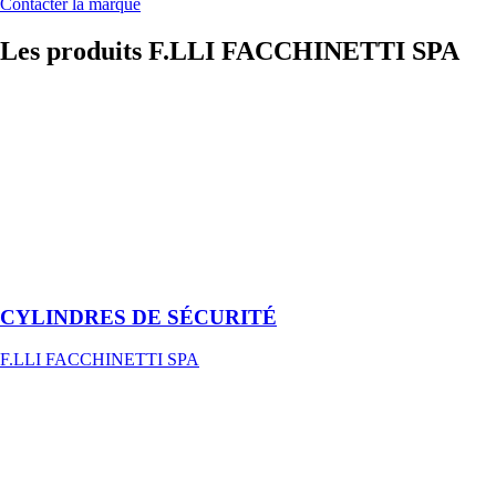
Contacter la marque
Les produits
F.LLI FACCHINETTI SPA
CYLINDRES
DE
SÉCURITÉ
F.LLI
FACCHINETTI
SPA
A’ profil
européen, ovale
et rond
CYLINDRES DE SÉCURITÉ
F.LLI FACCHINETTI SPA
SERRURE A’
LARDER
POUR
PORTES EN
BOIS