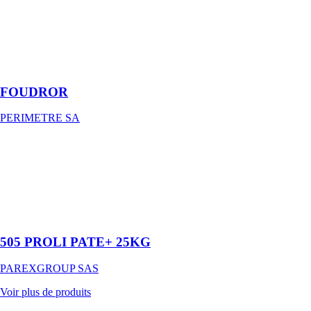
foudroyant
contre tous les
insectes volants
ou rampants
(spécial guêpes
et frelons)
FOUDROR
PERIMETRE SA
505 PROLI
PATE+ 25KG
PAREXGROUP
SAS
Colle en pâte
améliorée
505 PROLI PATE+ 25KG
PAREXGROUP SAS
Voir plus de produits