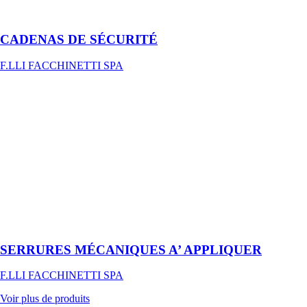
volet à blindage
intégral
CADENAS DE SÉCURITÉ
F.LLI FACCHINETTI SPA
SERRURES
MÉCANIQUES
A’
APPLIQUER
F.LLI
FACCHINETTI
SPA
Dispositifs de
sécurité réalisés
en nombreuses
configurations
SERRURES MÉCANIQUES A’ APPLIQUER
F.LLI FACCHINETTI SPA
Voir plus de produits