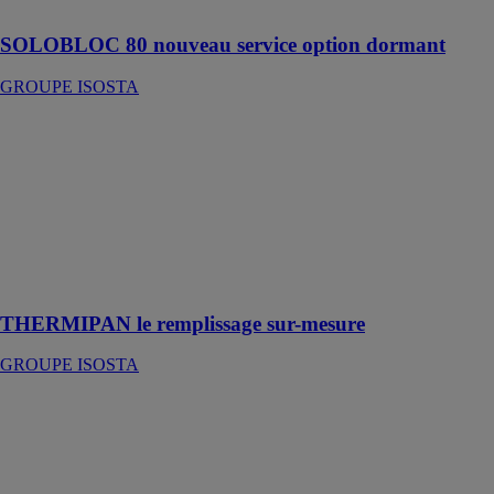
dimension.
SOLOBLOC 80 nouveau service option dormant
GROUPE ISOSTA
THERMIPAN
le remplissage
sur-mesure
GROUPE
ISOSTA
Le remplissage
sur-mesure
haute couture.
THERMIPAN le remplissage sur-mesure
GROUPE ISOSTA
PANNEAU
DE FAÇADE
STRATIFIÉ
GROUPE
ISOSTA