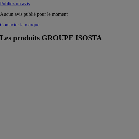
Publiez un avis
Aucun avis publié pour le moment
Contacter la marque
Les produits
GROUPE ISOSTA
SOLOBLOC
80 nouveau
service option
dormant
GROUPE
ISOSTA
SOLOBLOC
l'ouvrant
monobloc
ISOSTA peut à
présent vous
être fourni soit
avec l’ouvrant
seul soit avec
son dormant à