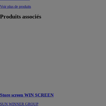
Voir plus de produits
Produits
associés
Store screen
WIN SCREEN
SUN
WINNER
GROUP
Les stores WIN
SCREEN sont
un produit de
couverture
moderne, idéal
pour les grands
panneaux de
verre et les
pergolas.
Store screen WIN SCREEN
SUN WINNER GROUP