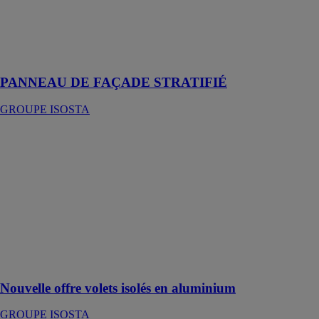
ECOSTA
stratifié matière
naturelle en
façade
PANNEAU DE FAÇADE STRATIFIÉ
GROUPE ISOSTA
Nouvelle offre
volets isolés en
aluminium
GROUPE
ISOSTA
Des volets au
design unique,
composés
entièrement
sur-mesure
Nouvelle offre volets isolés en aluminium
GROUPE ISOSTA