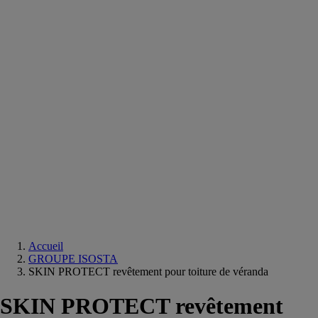
Equipements
salle
de
bain
Douche
Matériaux
salle
de
bain
Meuble
salle
de
bain
Robinetterie
Techniques
sanitaires
Accueil
GROUPE ISOSTA
SKIN PROTECT revêtement pour toiture de véranda
SKIN PROTECT revêtement