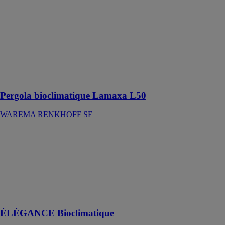
robuste séduit
par ses formes
filigranes et
garantit un
confort
utilisateur idéal
grâce à des
lamelles
orientables
Pergola bioclimatique Lamaxa L50
WAREMA RENKHOFF SE
ÉLÉGANCE
Bioclimatique
SOLISYSTEME
Offrez-vous le
haut de gamme
de la pergola
bioclimatique
ÉLÉGANCE Bioclimatique