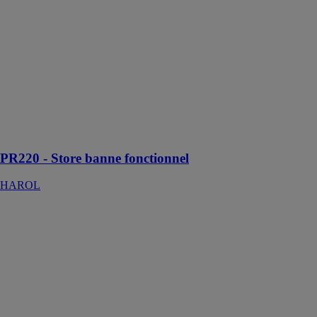
PR220 - Store
banne
fonctionnel
HAROL
Le store banne
PR220 est une
puissante
solution tout-
terrain
PR220 - Store banne fonctionnel
HAROL
Pergola
bioclimatique
Lamaxa L50
WAREMA
RENKHOFF
SE
La pergola
bioclimatique