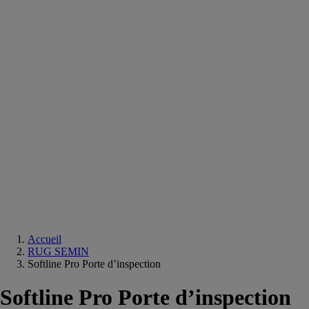
Equipements
salle
de
bain
Douche
Matériaux
salle
de
bain
Meuble
salle
de
bain
Robinetterie
Techniques
sanitaires
Accueil
RUG SEMIN
Softline Pro Porte d’inspection
Softline Pro Porte d’inspection