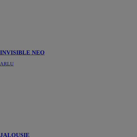
L’invisible neo
est une
charnière
réglable en 3D
avec des vis
invisibles et un
aspect de
grande qualité
INVISIBLE NEO
ARLU
JALOUSIE
SIPAR SRL
Une gamme
efficace mais
extrêmement
simple pour la
sécurité et la
lumière de
votre maison
JALOUSIE