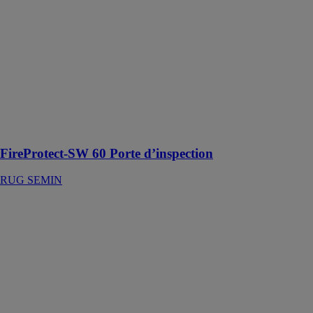
d’inspection
RUG SEMIN
Porte
d’inspection
pour
installation
dans les parois
de gaine et les
gaines
techniques
FireProtect-SW 60 Porte d’inspection
RUG SEMIN
AluRapid®
I/EI30. I/EI90
Trappe de visite
RUG SEMIN
Trappe de visite
pour parois de
parement,
contre-cloisons