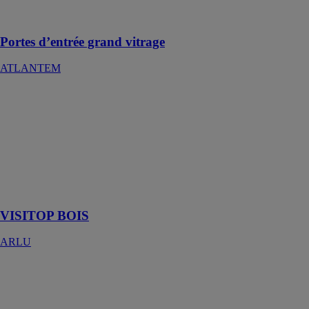
aluminium de
la marque
Portes d’entrée grand vitrage
ATLANTEM
VISITOP
BOIS
ARLU
Visitop se
distingue par
ses grandes
roulettes et ses
arrêts élégants
VISITOP BOIS
ARLU
INVISIBLE
NEO
ARLU