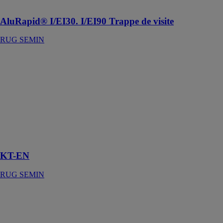
acoustiques
AluRapid® I/EI30. I/EI90 Trappe de visite
RUG SEMIN
KT-EN
RUG SEMIN
Paumelle
universelle
avec fixation
sur le chant
pour portes
d'entrée et de
service
KT-EN
RUG SEMIN
AluQuattro®
Trappe de visite
RUG SEMIN