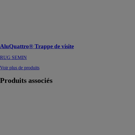
Trappe de visite
étanche aux
fortes
précipitations,
aux fumées, à
l’air et à la
poussière
AluQuattro® Trappe de visite
RUG SEMIN
Voir plus de produits
Produits
associés
Portes d’entrée
grand vitrage
ATLANTEM
Harmoniser les
portes avec les
autres
menuiseries