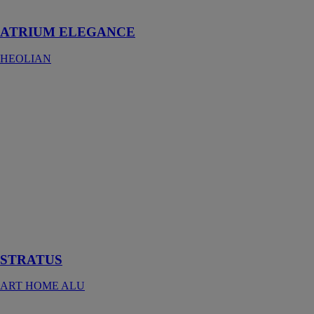
intempéries
ATRIUM ELEGANCE
HEOLIAN
STRATUS
ART HOME
ALU
Faîtes
l’expérience de
la vie en plein
air et du
bonheur de se
retrouver entre
amis autour
d’une bonne
table
STRATUS
ART HOME ALU
Camargue