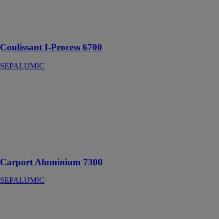
de maisons
individuelles,
collectif et
tertiaire en neuf
Coulissant I-Process 6700
SEPALUMIC
Carport
Aluminium
7300
SEPALUMIC
Protéger son
véhicule avec
élégance
Carport Aluminium 7300
SEPALUMIC
Coulissant
minimaliste
6700