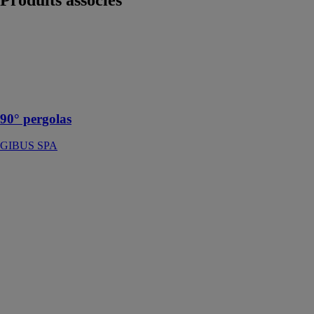
Produits
associés
90° pergolas
GIBUS SPA
Ils suivent la
linéarité de
l'horizon
90° pergolas
GIBUS SPA
ATRIUM
ELEGANCE
HEOLIAN
L’ATRIUM
ELEGANCE
avec sa toiture
fixe est la
solution idéale
pour protéger
votre terrasse
contre les