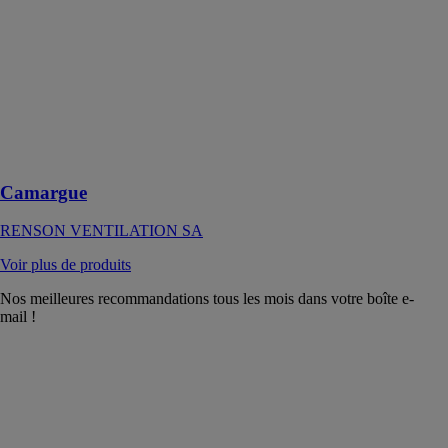
RENSON
VENTILATION
SA
Pergola
bioclimatique à
lames
orientables
design
Camargue
RENSON VENTILATION SA
Voir plus de produits
Nos meilleures recommandations tous les mois dans votre boîte e-
mail !