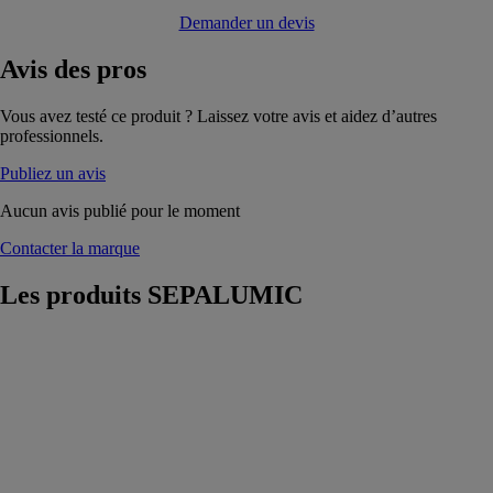
Demander un devis
Avis
des pros
Vous avez testé ce produit ? Laissez votre avis et aidez d’autres
professionnels.
Publiez un avis
Aucun avis publié pour le moment
Contacter la marque
Les produits
SEPALUMIC
Coulissant I-
Process 6700
SEPALUMIC
Une réponse
clef en main
aux projets des
constructeurs