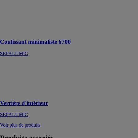
SEPALUMIC
Lignes
minimales,
performances
maximales
Coulissant minimaliste 6700
SEPALUMIC
Verrière
d'intérieur
SEPALUMIC
Design et
luminosité
Verrière d'intérieur
SEPALUMIC
Voir plus de produits