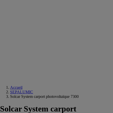
Equipements
salle
de
bain
Douche
Matériaux
salle
de
bain
Meuble
salle
de
bain
Robinetterie
Techniques
sanitaires
Accueil
SEPALUMIC
Solcar System carport photovoltaïque 7300
Solcar System carport