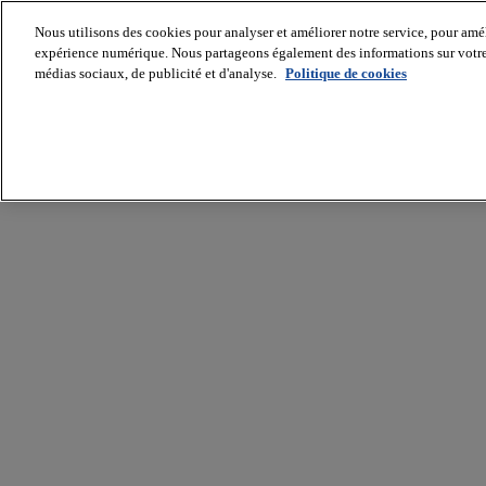
Nous utilisons des cookies pour analyser et améliorer notre service, pour améli
expérience numérique. Nous partageons également des informations sur votre u
médias sociaux, de publicité et d'analyse.
Politique de cookies
Batiradio
Articles
&
expertises
Construction
Tech,
IT,
start-
up
Génie
climatique
Gros
œuvre,
structure
et
enveloppe
Hors
site