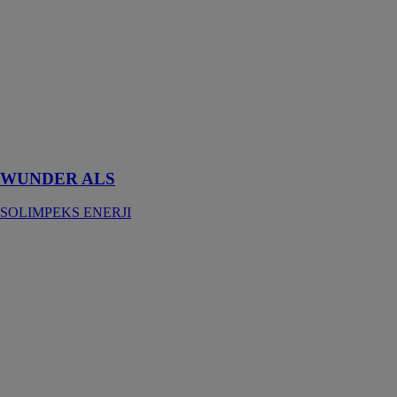
thermique
Wunder ALS
est un dispositif
conçu pour
capturer le
rayonnement
solaire et
convertir cette
énergie en
chaleur
WUNDER ALS
SOLIMPEKS ENERJI
Solikombi
1000l
SOLIMPEKS
ENERJI
Solikombi
1000l, un
système de
stockage d'eau
chaude