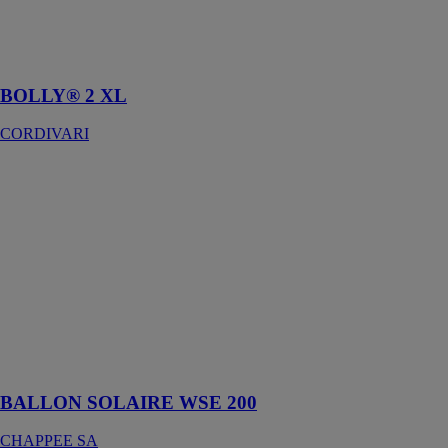
Préparation et
accumulation
ECS
BOLLY® 2 XL
CORDIVARI
BALLON
SOLAIRE
WSE 200
CHAPPEE SA
WSe est une
gamme de
chauffe-eau
solaires
individuels par
appoint
électrique
BALLON SOLAIRE WSE 200
CHAPPEE SA