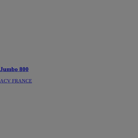
Jumbo 800
ACV
FRANCE
Préparateurs
d'eau chaude
sanitaire en
acier
inoxydable de
grande capacité
Jumbo 800
ACV FRANCE
TAMPAC
CHAROT
Ce réservoir
pour eau de
chauffage
permet de
limiter les
courts-cycles,