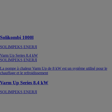
sanitaire
combiné avec
un ballon
tampon et une
source
d'énergie
solaire
Solikombi 1000l
SOLIMPEKS ENERJI
Varm Up Series 8.4 kW
SOLIMPEKS ENERJI
La pompe à chaleur Varm Up de 8 kW est un système utilisé pour le
chauffage et le refroidissement
Varm Up Series 8.4 kW
SOLIMPEKS ENERJI
Varm All Heat
Pump
SOLIMPEKS