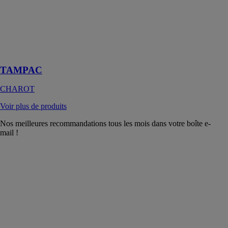
absorber les
surpuissances
et/ou de
prolonger
l'autonomie du
chauffage
TAMPAC
CHAROT
Voir plus de produits
Nos meilleures recommandations tous les mois dans votre boîte e-
mail !