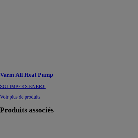
ENERJI
La pompe à
chaleur Varm
All est un
appareil conçu
pour fournir de
l'eau chaude
domestique de
manière fiable
et
écoénergétique
Varm All Heat Pump
SOLIMPEKS ENERJI
Voir plus de produits
Produits
associés
BOLLY® 2
XL
CORDIVARI