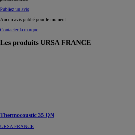
Publiez un avis
Aucun avis publié pour le moment
Contacter la marque
Les produits
URSA FRANCE
Thermocoustic
35 QN
URSA
FRANCE
Panneau roulé
de laine de
verre semi-
rigide non
revêtu
Thermocoustic 35 QN
URSA FRANCE