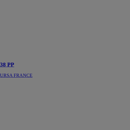
38 PP
URSA
FRANCE
Panneau de
laine de verre
semi-rigide
revêtu sur une
face d’un
papier kraft
quadrillé
38 PP
URSA FRANCE
URSAFIX
URSA
FRANCE
Appui
intermédiaire
pour le
doublage des
murs sur