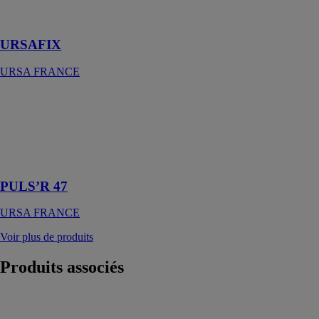
ossature
métallique
URSAFIX
URSA FRANCE
PULS’R 47
URSA
FRANCE
Laine de verre
à souffler
PULS’R 47
URSA FRANCE
Voir plus de produits
Produits
associés
Parnatur isolant
fibres de bois