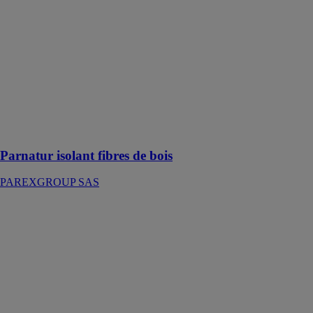
PAREXGROUP
SAS
Panneaux
rigides en fibres
de bois destinés
au système
d'Isolation
Thermique
Extérieure
PARISO FB-M
Parnatur isolant fibres de bois
PAREXGROUP SAS
Tubolit Split &
DuoSplit
ARMACELL
BENELUX
SA
Les tuyaux en
cuivre pré-
isolés pour une