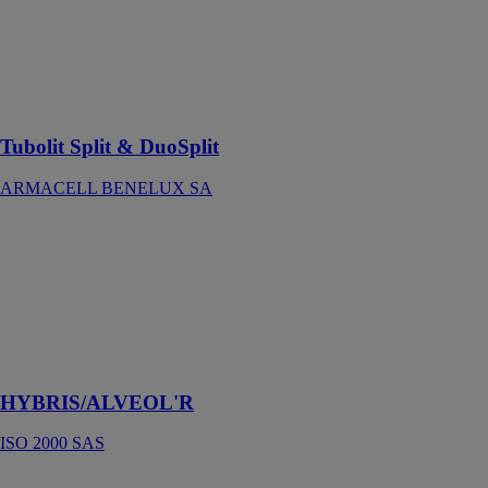
installation
rapide et une
connexion
durable des
systèmes de
climatisation
Tubolit Split & DuoSplit
ARMACELL BENELUX SA
HYBRIS/ALVEOL'R
ISO 2000 SAS
Isolant
réflecteur
alvéolaire 3 en
1 certifié
ACERMI
HYBRIS/ALVEOL'R
ISO 2000 SAS
Triso laine