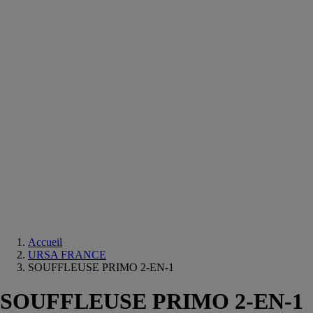
Equipements
salle
de
bain
Douche
Matériaux
salle
de
bain
Meuble
salle
de
bain
Robinetterie
Techniques
sanitaires
Accueil
URSA FRANCE
SOUFFLEUSE PRIMO 2-EN-1
SOUFFLEUSE PRIMO 2-EN-1