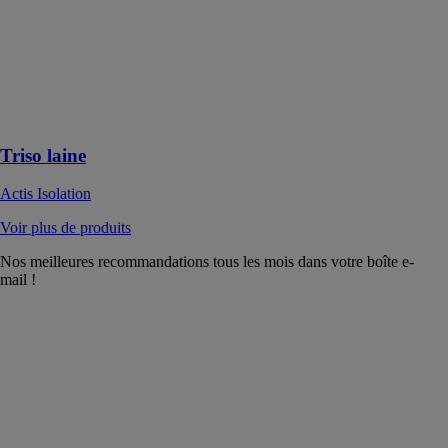
Actis Isolation
Isolant
multicouche
réflecteur avec
pare-pluie
intégré
Triso laine
Actis Isolation
Voir plus de produits
Nos meilleures recommandations tous les mois dans votre boîte e-
mail !