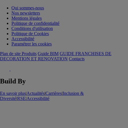
Qui sommes-nous
Nos newsletters
Mentions légales
Politique de confidentialité
Conditions d'utilisation
Politique de Cookies
Accessibilité
Paramétrer les cookies
Plan de site Produits
Guide BIM
GUIDE FRANCHISES DE
DECORATION ET RENOVATION
Contacts
Build By
En savoir plus
|
Actualités
|
Carrières
|
Inclusion &
Diversité
|
RSE
|
Accessibilité