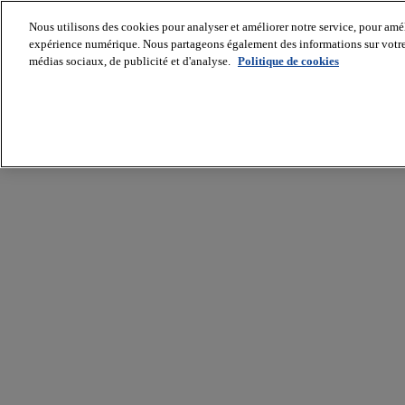
Nous utilisons des cookies pour analyser et améliorer notre service, pour améli
expérience numérique. Nous partageons également des informations sur votre u
médias sociaux, de publicité et d'analyse.
Politique de cookies
Batiradio
Articles
&
expertises
Construction
Tech,
IT,
start-
up
Génie
climatique
Gros
œuvre,
structure
et
enveloppe
Hors
site