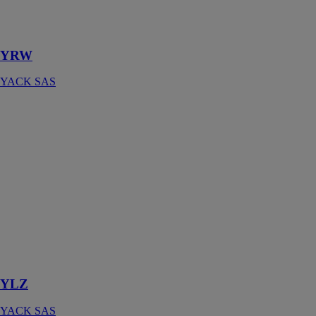
de liquide
eau/eau (froid
seul)
YRW
YACK SAS
YLZ
YACK SAS
La série YLZ
de pompes à
chaleur à haute
efficacité a été
spécialement
conçue pour
être utilisée
avec les
systèmes de
chauffage
YLZ
YACK SAS