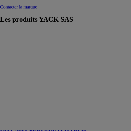
Contacter la marque
Les produits
YACK SAS
YMA (CTA
PERSONNALISABLE)
YACK SAS
La gamme
YMA de
centrales de
traitement d’air
comprend une
sélection de
modèles allant
de 1.000 -
200.000 m³/h et
des pressions
statiques
pouvant
atteindre 2 000
Pascal