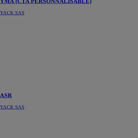
YMA (CTA PERSONNALISABLE)
YACK SAS
ASR
YACK SAS
ASR : capacité
de
refroidissement
de 49,6 kW à
197,6 kW,
capacité de
chauffage de
50,7 kW à
187,3 kW
ASR
YACK SAS
YRW
YACK SAS
Refroidisseur