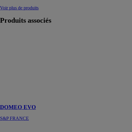
Voir plus de produits
Produits
associés
DOMEO EVO
S&P FRANCE
DOMEO EVO
est conçu pour
répondre aux
normes de la
RE2020 en
matière
d'économies
d'énergie et de
qualité de l'air
intérieur
DOMEO EVO
S&P FRANCE
SMART Link+