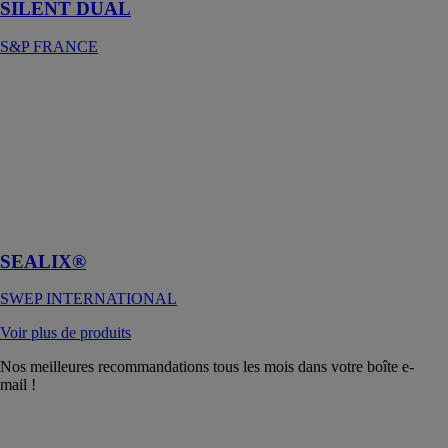
SILENT DUAL
S&P FRANCE
SEALIX®
SWEP
INTERNATIONAL
Protection de
surface à base
de sio₂ pour
une durabilité
améliorée
SEALIX®
SWEP INTERNATIONAL
Voir plus de produits
Nos meilleures recommandations tous les mois dans votre boîte e-
mail !