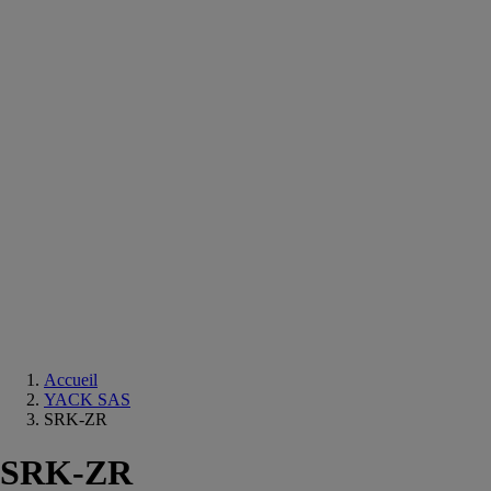
Equipements
salle
de
bain
Douche
Matériaux
salle
de
bain
Meuble
salle
de
bain
Robinetterie
Techniques
sanitaires
Accueil
YACK SAS
SRK-ZR
SRK-ZR