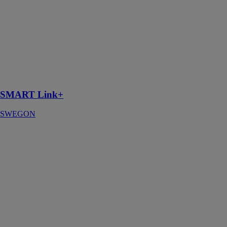
SWEGON
Optimisation de
la production
d’énergie de
refroidissement
et de chauffage
et contrôle l’air
d’alimentation
SMART Link+
SWEGON
SILENT
DUAL
S&P FRANCE
L’aérateur
ponctuel/permanent
intelligent qui
s’auto-adapte à
son
environnement