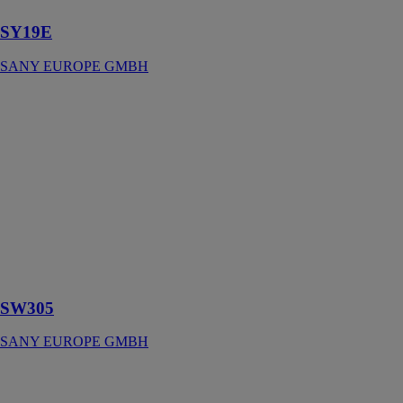
SY19E
SANY EUROPE GMBH
SW305
SANY
EUROPE
GMBH
Chargeuse de
pneus idéale
sur tous les
chantiers qui
exigent
puissance et
fiabilité
SW305
SANY EUROPE GMBH
SY305C
SANY