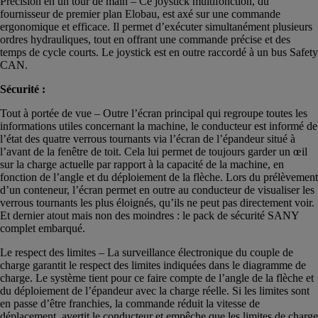
Précision en un tour de main – Ce joystick multifonction, du
fournisseur de premier plan Elobau, est axé sur une commande
ergonomique et efficace. Il permet d’exécuter simultanément plusieurs
ordres hydrauliques, tout en offrant une commande précise et des
temps de cycle courts. Le joystick est en outre raccordé à un bus Safety
CAN.
Sécurité :
Tout à portée de vue – Outre l’écran principal qui regroupe toutes les
informations utiles concernant la machine, le conducteur est informé de
l’état des quatre verrous tournants via l’écran de l’épandeur situé à
l’avant de la fenêtre de toit. Cela lui permet de toujours garder un œil
sur la charge actuelle par rapport à la capacité de la machine, en
fonction de l’angle et du déploiement de la flèche. Lors du prélèvement
d’un conteneur, l’écran permet en outre au conducteur de visualiser les
verrous tournants les plus éloignés, qu’ils ne peut pas directement voir.
Et dernier atout mais non des moindres : le pack de sécurité SANY
complet embarqué.
Le respect des limites – La surveillance électronique du couple de
charge garantit le respect des limites indiquées dans le diagramme de
charge. Le système tient pour ce faire compte de l’angle de la flèche et
du déploiement de l’épandeur avec la charge réelle. Si les limites sont
en passe d’être franchies, la commande réduit la vitesse de
déplacement, avertit le conducteur et empêche que les limites de charge