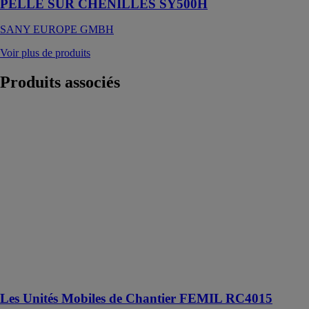
PELLE SUR CHENILLES SY500H
SANY EUROPE GMBH
Voir plus de produits
Produits
associés
Les Unités
Mobiles de
Chantier
FEMIL
RC4015
FEMIL SAS
FEMIL
RC4015 est
une unité
mobile de
chantier
composite
compacte.
Les Unités Mobiles de Chantier FEMIL RC4015