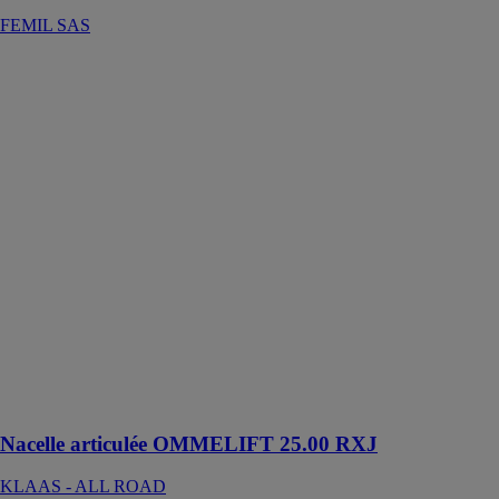
FEMIL SAS
Nacelle
articulée
OMMELIFT
25.00 RXJ
KLAAS - ALL
ROAD
Le nacelle
araignée
articulée
Ommelift 25.00
RXJ a une
hauteur de
travail
maximale de 25
m et une portée
maximale de
12,8 m
Nacelle articulée OMMELIFT 25.00 RXJ
KLAAS - ALL ROAD