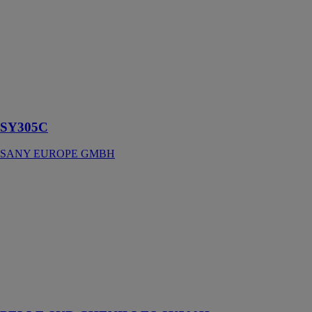
EUROPE
GMBH
La SY305C est
une pelle sur
chenilles
robuste,
performante et
polyvalente
SY305C
SANY EUROPE GMBH
PELLE SUR
CHENILLES
SY500H
SANY
EUROPE
GMBH
Haute
performance
incluse