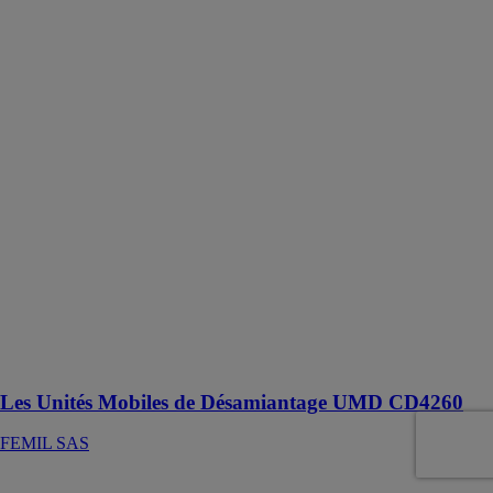
Les Unités
Mobiles de
Désamiantage
UMD CD4260
FEMIL SAS
FEMIL UMD
CD4260 :
Unité mobile
sur porteur 3T5
spécialisée
désamiantage
intégrant le
processus en 5
SAS de
décontamination
des opérateurs
de l'amiante.
Les Unités Mobiles de Désamiantage UMD CD4260
FEMIL SAS
ID. Buzz