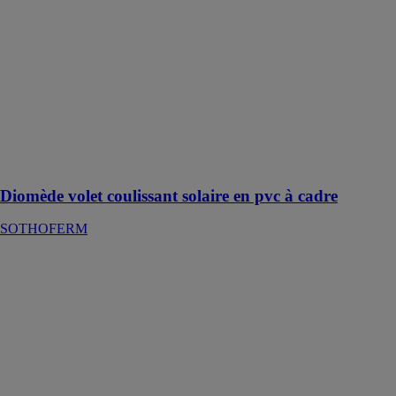
SOTHOFERM
Le volet
coulissant
solaire allie un
design
personnalisable
à la praticité
d'un matériau
facile à
entretenir
Diomède volet coulissant solaire en pvc à cadre
SOTHOFERM
Abri pour
voitures –
Carports
HOMKIA SAS
Carport conçu
pour offrir une
protection aux
véhicules