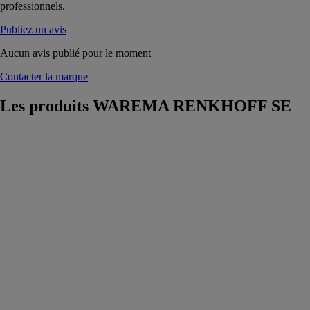
professionnels.
Publiez un avis
Aucun avis publié pour le moment
Contacter la marque
Les produits
WAREMA RENKHOFF SE
Pergola
bioclimatique
Lamaxa L50
WAREMA
RENKHOFF
SE
La pergola
bioclimatique
robuste séduit
par ses formes
filigranes et
garantit un
confort
utilisateur idéal