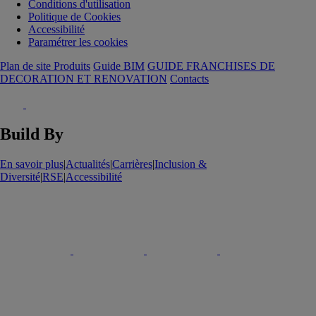
Conditions d'utilisation
Politique de Cookies
Accessibilité
Paramétrer les cookies
Plan de site Produits
Guide BIM
GUIDE FRANCHISES DE
DECORATION ET RENOVATION
Contacts
Build By
En savoir plus
|
Actualités
|
Carrières
|
Inclusion &
Diversité
|
RSE
|
Accessibilité