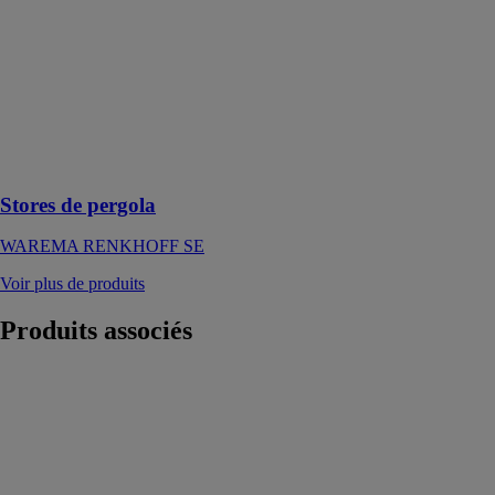
Stores de
pergola
WAREMA
RENKHOFF
SE
Être chaque
jour un peu en
vacances
Stores de pergola
WAREMA RENKHOFF SE
Voir plus de produits
Produits
associés
Auvent
ONDURA
ONDULINE
Auvent permet
de protéger les
personnes et les