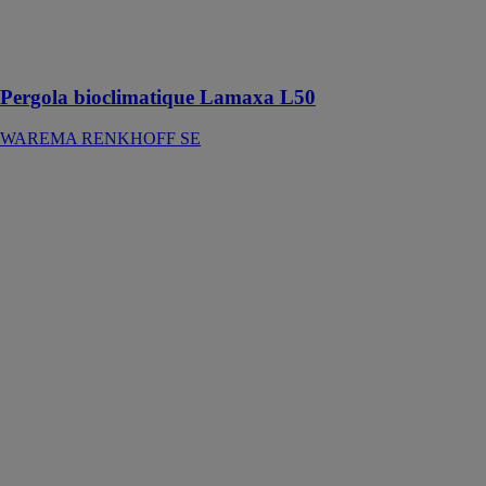
grâce à des
lamelles
orientables
Pergola bioclimatique Lamaxa L50
WAREMA RENKHOFF SE
Brise-soleil
orientables
asymétriques E
80 AF SR
WAREMA
RENKHOFF
SE
Les brise-soleil
orientables
asymétriques
WAREMA
s'adaptent à
presque toutes
les formes de
fenêtres
asymétriques