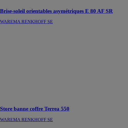
Brise-soleil orientables asymétriques E 80 AF SR
WAREMA RENKHOFF SE
Store banne
coffre Terrea
550
WAREMA
RENKHOFF
SE
Store banne
coffre
particulièrement
filigrane pour
de petits
balcons et
terrasses
Store banne coffre Terrea 550
WAREMA RENKHOFF SE