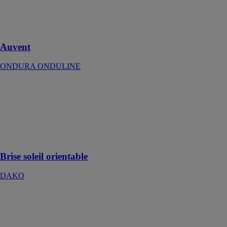
biens des
intempéries du
quotidien !
Auvent
ONDURA ONDULINE
Brise soleil
orientable
DAKO
Une alternative
moderne aux
volets roulants
Brise soleil orientable
DAKO
Diomède volet
coulissant
solaire en pvc à
cadre