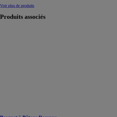
Voir plus de produits
Produits
associés
Parquet à
Bâtons
Rompus
PARQUETERIE
BEAU
SOLEIL
Le parquet à
bâtons rompus
fait partie de la
grande famille
des classiques
des parquets
français. Il
apportera un
rendu chic et
authentique à
votre intérieur