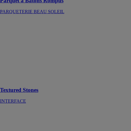
Parquet à Bâtons Rompus
PARQUETERIE BEAU SOLEIL
Textured
Stones
INTERFACE
Level Set
Stones se
compose de 2
types de motifs
inspirés par la
pierre : effet
pierre et béton
ciré.
Textured Stones
INTERFACE
626 Silicone
carreleur
PAREXGROUP
SAS