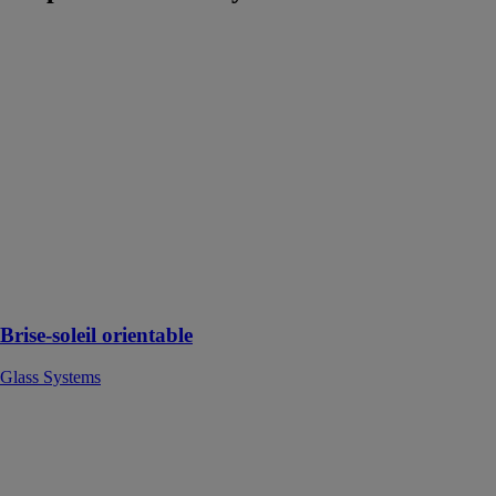
Brise-soleil
orientable
Glass Systems
Le brise-soleil
apporte de la
fraîcheur et une
zone
d’ombrage afin
de profiter
pleinement de
la terrasse, du
balcon ou de la
pergola
Brise-soleil orientable
Glass Systems
La Balustrade
en verre
Glass Systems
La Balustrade