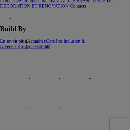
Plan de site Produits
Guide BIM
GUIDE FRANCHISES DE
DECORATION ET RENOVATION
Contacts
Build By
En savoir plus
|
Actualités
|
Carrières
|
Inclusion &
Diversité
|
RSE
|
Accessibilité