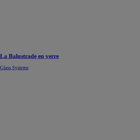
en Verre
s'intègre
harmonieusement
à tous les styles
de décoration
extérieure
comme
intérieure
La Balustrade en verre
Glass Systems
Moustiquaire
Coulissante
Glass Systems
La
Moustiquaire
Coulissante est
une solution sur
mesure,
adaptée à toutes
les ouvertures