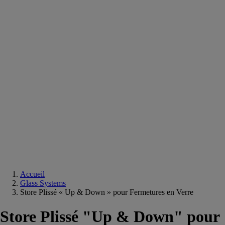
Equipements
salle
de
bain
Douche
Matériaux
salle
de
bain
Meuble
salle
de
bain
Robinetterie
Techniques
sanitaires
Accueil
Glass Systems
Store Plissé « Up & Down » pour Fermetures en Verre
Store Plissé "Up & Down" pour