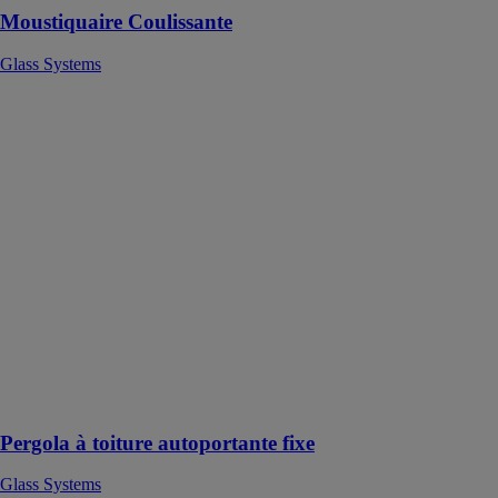
Moustiquaire Coulissante
Glass Systems
Pergola à
toiture
autoportante
fixe
Glass Systems
La Pergola à
toiture
autoportante
fixe est une
alternative entre
la véranda et
l'abri
traditionnel,
sans fermeture
sur les côtés
Pergola à toiture autoportante fixe
Glass Systems