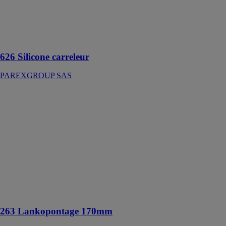
Mastic silicone
base aqueuse
spécial
carrelage
626 Silicone carreleur
PAREXGROUP SAS
263
Lankopontage
170mm
PAREXGROUP
SAS
Bande
élastomère
thermoplastique
(TPE) sur
support
polypropylène
263 Lankopontage 170mm