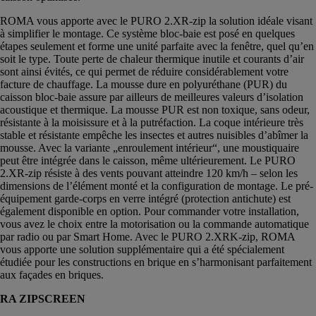
ROMA vous apporte avec le PURO 2.XR-zip la solution idéale visant
à simplifier le montage. Ce système bloc-baie est posé en quelques
étapes seulement et forme une unité parfaite avec la fenêtre, quel qu’en
soit le type. Toute perte de chaleur thermique inutile et courants d’air
sont ainsi évités, ce qui permet de réduire considérablement votre
facture de chauffage. La mousse dure en polyuréthane (PUR) du
caisson bloc-baie assure par ailleurs de meilleures valeurs d’isolation
acoustique et thermique. La mousse PUR est non toxique, sans odeur,
résistante à la moisissure et à la putréfaction. La coque intérieure très
stable et résistante empêche les insectes et autres nuisibles d’abîmer la
mousse. Avec la variante „enroulement intérieur“, une moustiquaire
peut être intégrée dans le caisson, même ultérieurement. Le PURO
2.XR-zip résiste à des vents pouvant atteindre 120 km/h – selon les
dimensions de l’élément monté et la configuration de montage. Le pré-
équipement garde-corps en verre intégré (protection antichute) est
également disponible en option. Pour commander votre installation,
vous avez le choix entre la motorisation ou la commande automatique
par radio ou par Smart Home. Avec le PURO 2.XRK-zip, ROMA
vous apporte une solution supplémentaire qui a été spécialement
étudiée pour les constructions en brique en s’harmonisant parfaitement
aux façades en briques.
RA ZIPSCREEN