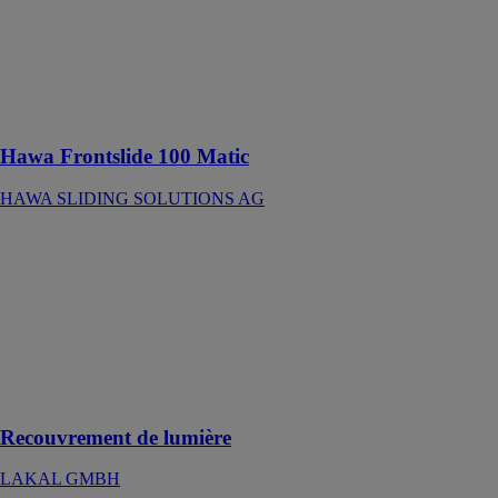
SMI pour des
volets
coulissants en
bois ou en
métal jusqu’à
100 kg
Hawa Frontslide 100 Matic
HAWA SLIDING SOLUTIONS AG
Recouvrement
de lumière
LAKAL
GMBH
Des protections
qui conservent
leur aspect au
fil du temps
Recouvrement de lumière
LAKAL GMBH