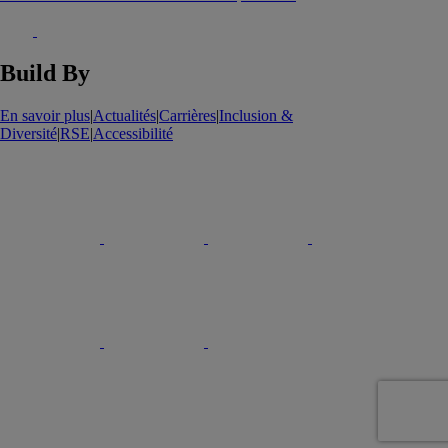
Build By
En savoir plus
|
Actualités
|
Carrières
|
Inclusion &
Diversité
|
RSE
|
Accessibilité