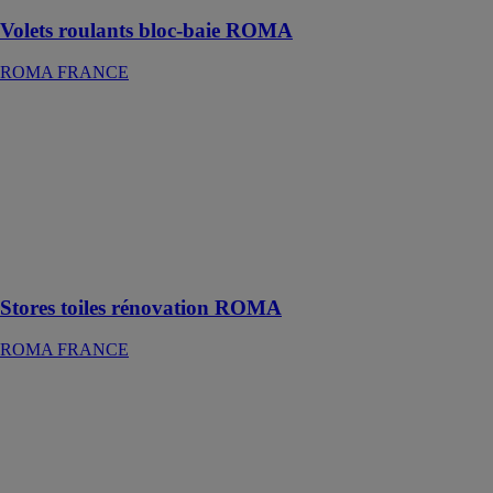
Volets roulants bloc-baie ROMA
ROMA FRANCE
Stores toiles
rénovation
ROMA
ROMA
FRANCE
Protection
solaire moderne
et design
Stores toiles rénovation ROMA
ROMA FRANCE
Volets roulants
traditionnels
ROMA
ROMA
FRANCE