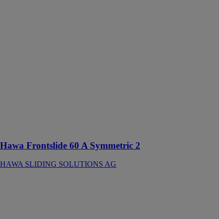
Hawa
Frontslide 60 A
Symmetric 2
HAWA
SLIDING
SOLUTIONS
AG
Ferrure pour 2
volets en bois
ou métal à
ouverture
symétrique
jusqu’à 60 kg
Hawa Frontslide 60 A Symmetric 2
HAWA SLIDING SOLUTIONS AG
Porte
coulissante
coupe-feu EI30
FORSTER
PROFILSYSTEME