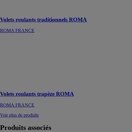
Idéal pour la
rénovation
Volets roulants traditionnels ROMA
ROMA FRANCE
Volets roulants
trapèze ROMA
ROMA
FRANCE
TRENDO de
ROMA pour
des fenêtres en
biais
Volets roulants trapèze ROMA
ROMA FRANCE
Voir plus de produits
Produits
associés