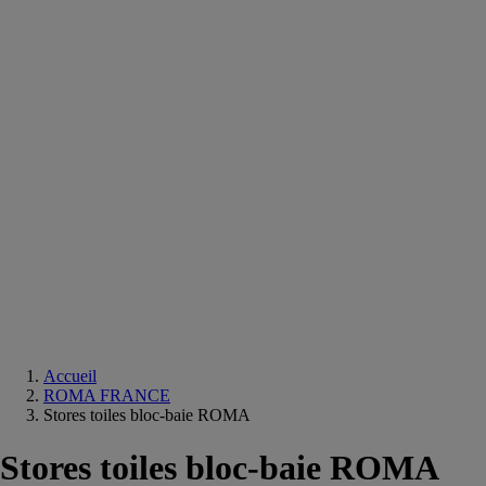
Equipements
salle
de
bain
Douche
Matériaux
salle
de
bain
Meuble
salle
de
bain
Robinetterie
Techniques
sanitaires
Accueil
ROMA FRANCE
Stores toiles bloc-baie ROMA
Stores toiles bloc-baie ROMA