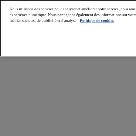
Nous utilisons des cookies pour analyser et améliorer notre service, pour améli
expérience numérique. Nous partageons également des informations sur votre u
médias sociaux, de publicité et d'analyse.
Politique de cookies
Batiradio
Articles
&
expertises
Construction
Tech,
IT,
start-
up
Génie
climatique
Gros
œuvre,
structure
et
enveloppe
Hors
site