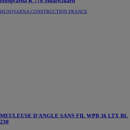
Husqvarna K 770 SmartGuard
HUSQVARNA CONSTRUCTION FRANCE
MEULEUSE
D'ANGLE
SANS FIL
WPB 36 LTX
BL 230
METABO
Première grosse
meuleuse
d'angle du
monde (Ø 230
mm) sans fil
pour le
tronçonnage et
l'ébarbage
efficaces sans
fil
MEULEUSE D'ANGLE SANS FIL WPB 36 LTX BL
230