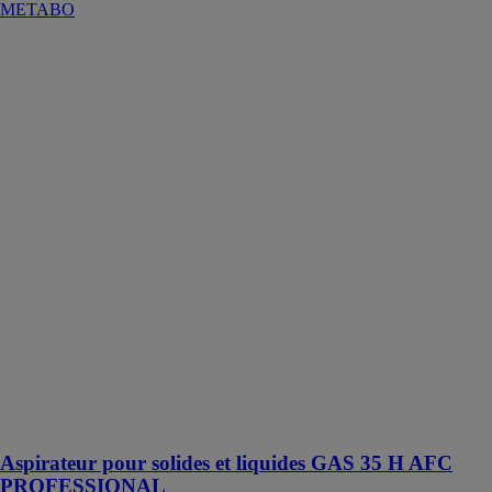
METABO
Aspirateur pour
solides et
liquides GAS
35 H AFC
PROFESSIONAL
ROBERT
BOSCH
FRANCE SAS
Le GAS 35 H
AFC
Professional est
un aspirateur
eau et poussière
haute
performance
offrant une
excellente
protection de
l’utilisateur
Aspirateur pour solides et liquides GAS 35 H AFC
PROFESSIONAL