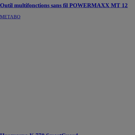
Outil multifonctions sans fil POWERMAXX MT 12
METABO
Husqvarna K
770
SmartGuard
HUSQVARNA
CONSTRUCTION
FRANCE
La Husqvarna
K 770
SmartGuard est
une puissante
découpeuse
polyvalente
dotée de
fonctionnalités
qui en font
l'une des
meilleures du
marché