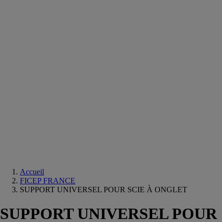
Equipements
salle
de
bain
Douche
Matériaux
salle
de
bain
Meuble
salle
de
bain
Robinetterie
Techniques
sanitaires
Accueil
FICEP FRANCE
SUPPORT UNIVERSEL POUR SCIE À ONGLET
SUPPORT UNIVERSEL POUR