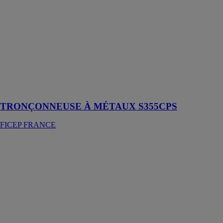
FICEP
FRANCE
Tronçonneuse à
métaux de 355
mm S355CPS
pour découpe
de l'acier,
aluminium et
inox
TRONÇONNEUSE À MÉTAUX S355CPS
FICEP FRANCE
Poinçonnage et
découpe
thermique de
tôles - TIPO B
FICEP
FRANCE
Système
automatique à
commande