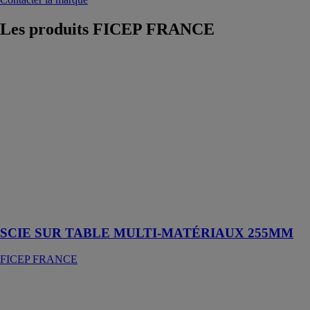
Les produits
FICEP FRANCE
SCIE SUR
TABLE
MULTI-
MATÉRIAUX
255MM
FICEP
FRANCE
Scie sur table
RAGE5-S avec
technologie de
coupe multi-
matériaux
SCIE SUR TABLE MULTI-MATÉRIAUX 255MM
FICEP FRANCE
TRONÇONNEUSE
À MÉTAUX
S355CPS