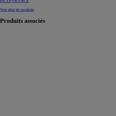
FICEP FRANCE
Voir plus de produits
Produits
associés
Outil
multifonctions
sans fil
POWERMAXX
MT 12
METABO
Indispensable
dans le
domaine de
l'aménagement
intérieur pour le
sciage, le
ponçage, le
grattage et le
rabotage des
matériaux les
plus divers