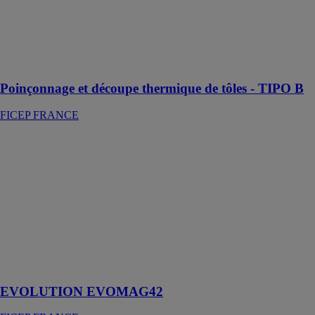
numérique pour
le poinçonnage
et la découpe
thermique de
tôles lourdes
Poinçonnage et découpe thermique de tôles - TIPO B
FICEP FRANCE
EVOLUTION
EVOMAG42
FICEP
FRANCE
Un outil
polyvalent et
léger, à utiliser
aussi bien en
atelier que sur
chantier
EVOLUTION EVOMAG42