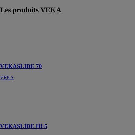
Les produits
VEKA
VEKASLIDE
70
VEKA
Système levant
coulissant 70
mm
VEKASLIDE 70
VEKA
VEKASLIDE
HI-5
VEKA
Le coulissant
PVC innovant
VEKASLIDE HI-5