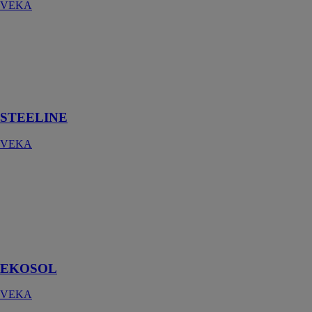
VEKA
​​​STEELINE
VEKA
Entrez dans un
monde
d’exception
​​​STEELINE
VEKA
EKOSOL
VEKA
Système
coulissant
traditionnel 58
mm
EKOSOL
VEKA