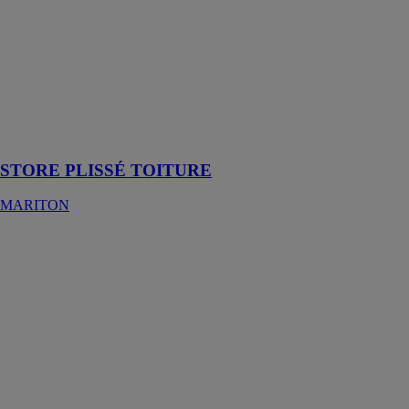
STORE
PLISSÉ
TOITURE
MARITON
Le store plissé
toiture est idéal
pour une pose
en véranda
STORE PLISSÉ TOITURE
MARITON
Portes - Série
400
Centor
Portes de la
série 400 avec
de l'aluminium
à l'intérieur et à
l'extérieur, des
charnières
dissimulées et