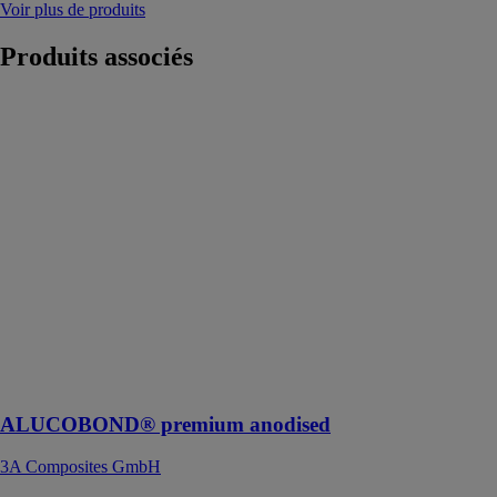
Voir plus de produits
Produits
associés
ALUCOBOND®
premium
anodised
3A Composites
GmbH
ALUCOBOND®
lance la
nouvelle
gamme
premium
anodised, de
véritables
surfaces
anodisées
ALUCOBOND® premium anodised
3A Composites GmbH