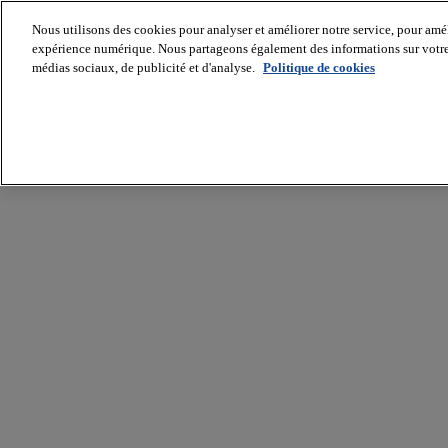
Nous utilisons des cookies pour analyser et améliorer notre service, pour améli
expérience numérique. Nous partageons également des informations sur votre u
médias sociaux, de publicité et d'analyse.
Politique de cookies
Batiradio
Articles
&
expertises
Construction
Tech,
IT,
start-
up
Génie
climatique
Gros
œuvre,
structure
et
enveloppe
Hors
site