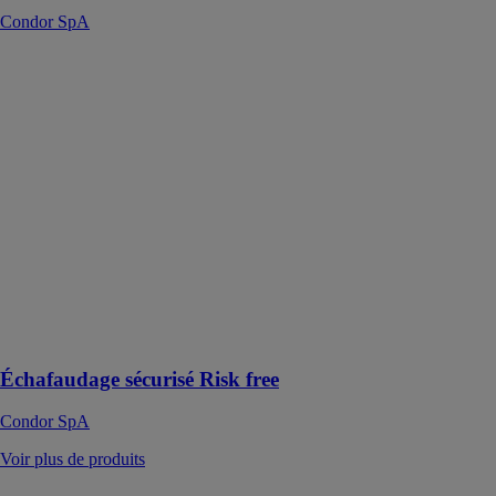
Condor SpA
Échafaudage
sécurisé Risk
free
Condor SpA
"RISK FREE"
est un
échafaudage à
cadres conçu
pour garantir la
sécurité du
personnel
chargé du
montage et du
démontage
Échafaudage sécurisé Risk free
Condor SpA
Voir plus de produits