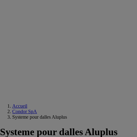
Equipements
salle
de
bain
Douche
Matériaux
salle
de
bain
Meuble
salle
de
bain
Robinetterie
Techniques
sanitaires
Accueil
Condor SpA
Systeme pour dalles Aluplus
Systeme pour dalles Aluplus