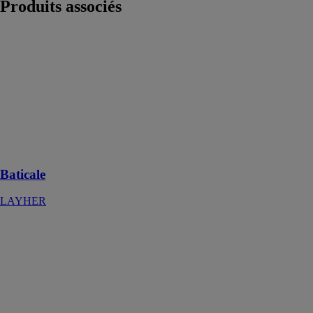
Produits
associés
Baticale
LAYHER
La cale
nouvelle
génération,
armature
métallique,
100% éco-
responsable
Baticale
LAYHER
Coffrage de
piliers
FORTEKO®
METALUSA
FRANCE
S.A.S.
Le système