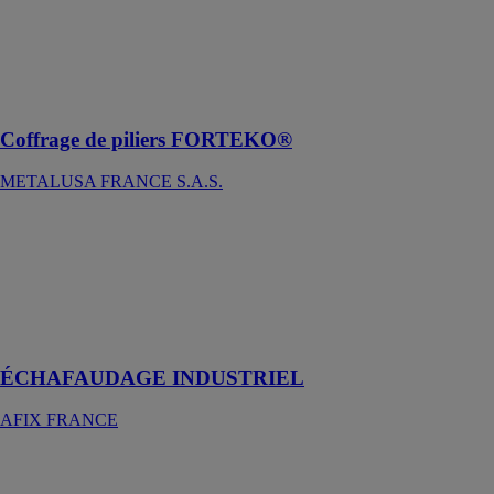
FORTEKO
propose un
profil en acier
extrêmement
résistant
Coffrage de piliers FORTEKO®
METALUSA FRANCE S.A.S.
ÉCHAFAUDAGE
INDUSTRIEL
AFIX
FRANCE
Installations
industrielles
ÉCHAFAUDAGE INDUSTRIEL
AFIX FRANCE
Tréteaux
DACAME