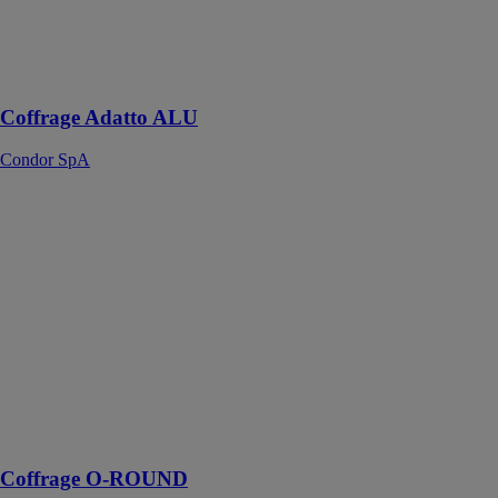
optimale pour
un chantier
rapide sans
grue
Coffrage Adatto ALU
Condor SpA
Coffrage O-
ROUND
Condor SpA
Le coffrage O-
ROUND
assure la coulée
de voiles
courbes,
curvilignes, à
anneau fermé
ou semi-
circulaires
Coffrage O-ROUND