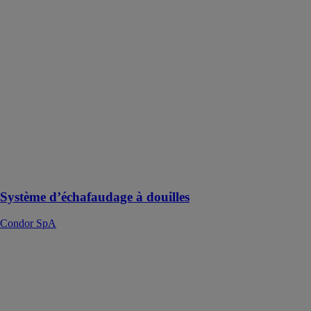
Système
d’échafaudage
à douilles
Condor SpA
L’échafaudage
à douille est
conseillé soit
pour les
travaux de
restauration soit
pour les
nouvelles
constructions
Système d’échafaudage à douilles
Condor SpA
Coffrage
Adatto ALU
Condor SpA
Ce coffrage est
la solution