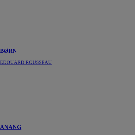
EDOUARD
ROUSSEAU
Mitigeur évier
BØRN avec
cartouche
céramique Ø
40 mm
BØRN
EDOUARD ROUSSEAU
ANANG
EDOUARD
ROUSSEAU
Mitigeur évier
ANANG avec
un aérateur
réducteur de
débit
ANANG