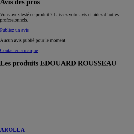
Avis
des pros
Vous avez testé ce produit ? Laissez votre avis et aidez d’autres
professionnels.
Publiez un avis
Aucun avis publié pour le moment
Contacter la marque
Les produits
EDOUARD ROUSSEAU
AROLLA
EDOUARD
ROUSSEAU
Mitigeur lavabo
AROLLA avec
un Aérateur
réducteur de
débit
AROLLA