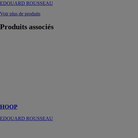
EDOUARD ROUSSEAU
Voir plus de produits
Produits
associés
HOOP
EDOUARD
ROUSSEAU
Colonne de
douche avec
robinetterie
HOOP adapté à
toute
production
d'eau chaude
HOOP
EDOUARD ROUSSEAU
DOVER
EDOUARD