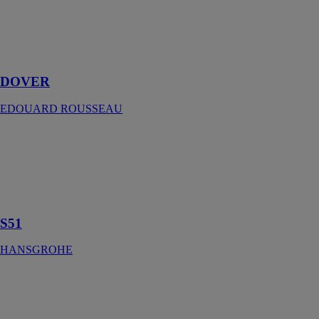
ROUSSEAU
Mitigeur lavabo
à butée éco-
stop
DOVER
EDOUARD ROUSSEAU
S51
HANSGROHE
S510-F450
Evier encastré
450
S51
HANSGROHE
DogShower
HANSGROHE
Douchette pour