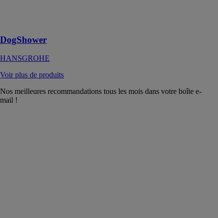
chien 150 3jet
avec buses
massantes
DogShower
HANSGROHE
Voir plus de produits
Nos meilleures recommandations tous les mois dans votre boîte e-
mail !