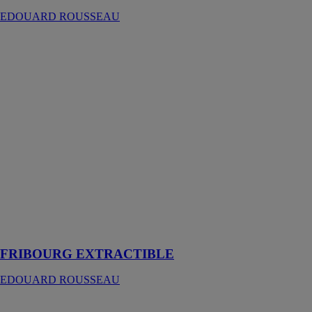
EDOUARD ROUSSEAU
FRIBOURG
EXTRACTIBLE
EDOUARD
ROUSSEAU
Mitigeur évier
FRIBOURG
EXTRACTIBLE
avec un
aérateur
réducteur de
débit invisible
et facile à
retirer avec une
pièce de
monnaie
FRIBOURG EXTRACTIBLE
EDOUARD ROUSSEAU
BØRN