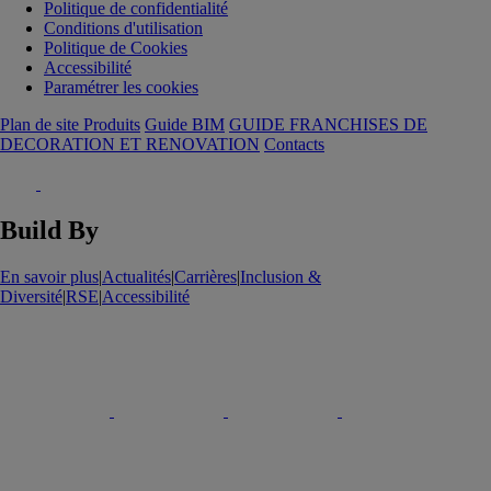
Politique de confidentialité
Conditions d'utilisation
Politique de Cookies
Accessibilité
Paramétrer les cookies
Plan de site Produits
Guide BIM
GUIDE FRANCHISES DE
DECORATION ET RENOVATION
Contacts
Build By
En savoir plus
|
Actualités
|
Carrières
|
Inclusion &
Diversité
|
RSE
|
Accessibilité