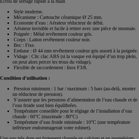
Ecrou de serrage rapide à la main
Style moderne.
Mécanisme : Cartouche céramique Ø 25 mm.
Economie d’eau : Aérateur réducteur de débit.
Aérateur invisible et facile à retirer avec une pièce de monnaie.
Poignée : Métal revêtement couleur gris.
Corps : Laiton revêtement couleur noir.
Bec : Fixe.
Embase : Ø 44 mm revêtement couleur gris assorti à la poignée.
Vidage : Clic clac ABS (si la vasque est équipé d’un trop plein,
on peut alors percer les trous du vidage).
Flexible de raccordement : Inox F3/8.
Condition d’utilisation :
Pression minimum : 1 bar / maximum : 5 bars (au-delà, monter
un réducteur de pression).
S’assurer que les pressions d’alimentation de l’eau chaude et de
l’eau froide sont bien équilibrées.
Température conseillée pour le réglage de l’installation d’eau
chaude : 60°C (maximale : 80°C)
Température d’eau froide minimale : 10°C (une température
inférieure endommagerait votre robinet).
Une eau très dure est fortement chargée en calcium et en magnésium