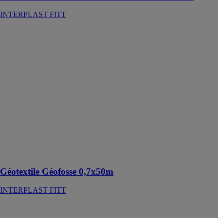
INTERPLAST FITT
Géotextile
Géofosse
0,7x50m
INTERPLAST
FITT
Géotextile
conçu
spécialement
pour
l'assainissement
individuel
(épandage et
fosses
septiques).
Géotextile Géofosse 0,7x50m
INTERPLAST FITT
Pipe WC
souple 400mm