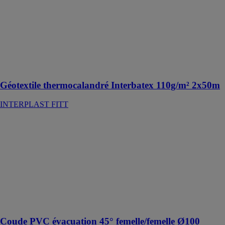
110g/m² 2x50m
INTERPLAST
FITT
Géotextile
thermocalandré
Interbatex
110g/m²
Géotextile thermocalandré Interbatex 110g/m² 2x50m
INTERPLAST FITT
Coude PVC
évacuation 45°
femelle/femelle
Ø100
INTERPLAST
FITT
Coude PVC
évacuation 45°
femelle/femelle
Coude PVC évacuation 45° femelle/femelle Ø100