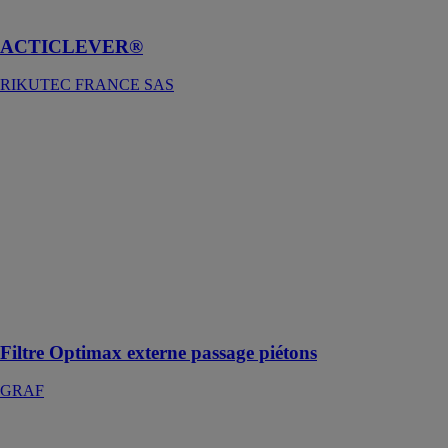
d'épuration
ACTICLEVER®
RIKUTEC FRANCE SAS
Filtre Optimax
externe passage
piétons
GRAF
Un système de
récupération
d'eau de pluie
innovant conçu
pour offrir une
performance
optimale
Filtre Optimax externe passage piétons
GRAF
ACTIFILTREO
RIKUTEC