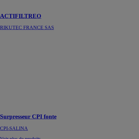
FRANCE SAS
ACTIFILTREO
RIKUTEC FRANCE SAS
Surpresseur
CPI fonte
CPI-SALINA
Le surpresseur
CPI est un
dispositif conçu
pour le
relevage et la
distribution
d’eau dans
diverses
installations
Surpresseur CPI fonte
CPI-SALINA
Voir plus de produits