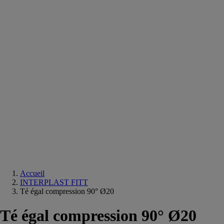
Equipements
salle
de
bain
Douche
Matériaux
salle
de
bain
Meuble
salle
de
bain
Robinetterie
Techniques
sanitaires
Accueil
INTERPLAST FITT
Té égal compression 90° Ø20
Té égal compression 90° Ø20