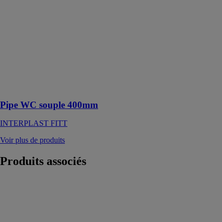
INTERPLAST
FITT
Pour une
évacuation
facile des
effluents et une
diminution des
risques
d'obturation
Pipe WC souple 400mm
INTERPLAST FITT
Voir plus de produits
Produits
associés
ACTICLEVER®
RIKUTEC
FRANCE SAS
Microstation