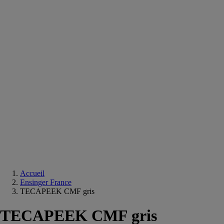
Equipements
salle
de
bain
Douche
Matériaux
salle
de
bain
Meuble
salle
de
bain
Robinetterie
Techniques
sanitaires
Accueil
Ensinger France
TECAPEEK CMF gris
TECAPEEK CMF gris