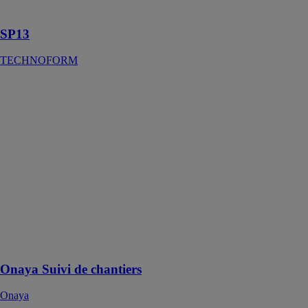
vitrages isolant
SP13
TECHNOFORM
Onaya Suivi de
chantiers
Onaya
Une gestion
des chantiers
simplifiée avec
le logiciel
Onaya.
Découvrez ses
avantages et ses
nombreuses
fonctionnalités
!
Onaya Suivi de chantiers
Onaya