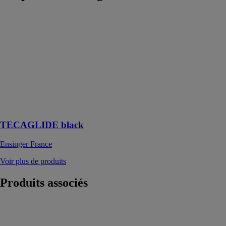
TECAGLIDE
black
Ensinger
France
Nylon coulé
avec
d'excellentes
propriétés de
glissement et
d'usure
TECAGLIDE black
Ensinger France
Voir plus de produits
Produits
associés
Alu Ranger
VGroove
CASADEI