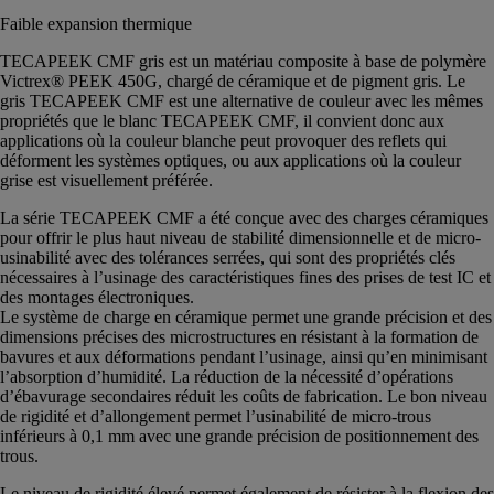
Faible expansion thermique
TECAPEEK CMF gris est un matériau composite à base de polymère
Victrex® PEEK 450G, chargé de céramique et de pigment gris. Le
gris TECAPEEK CMF est une alternative de couleur avec les mêmes
propriétés que le blanc TECAPEEK CMF, il convient donc aux
applications où la couleur blanche peut provoquer des reflets qui
déforment les systèmes optiques, ou aux applications où la couleur
grise est visuellement préférée.
La série TECAPEEK CMF a été conçue avec des charges céramiques
pour offrir le plus haut niveau de stabilité dimensionnelle et de micro-
usinabilité avec des tolérances serrées, qui sont des propriétés clés
nécessaires à l’usinage des caractéristiques fines des prises de test IC et
des montages électroniques.
Le système de charge en céramique permet une grande précision et des
dimensions précises des microstructures en résistant à la formation de
bavures et aux déformations pendant l’usinage, ainsi qu’en minimisant
l’absorption d’humidité. La réduction de la nécessité d’opérations
d’ébavurage secondaires réduit les coûts de fabrication. Le bon niveau
de rigidité et d’allongement permet l’usinabilité de micro-trous
inférieurs à 0,1 mm avec une grande précision de positionnement des
trous.
Le niveau de rigidité élevé permet également de résister à la flexion des