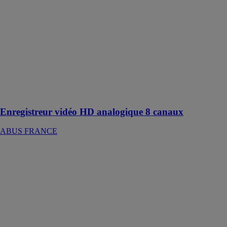
vidéo HD
analogique 8
canaux
ABUS
FRANCE
Enregistrement
et affichage en
direct de tous
les canaux
jusqu'à 8 MPx
Enregistreur vidéo HD analogique 8 canaux
ABUS FRANCE
ABUS Sirène
d'Extérieur
Filaire
ABUS
FRANCE
Sirène
d‘extérieur
robuste,