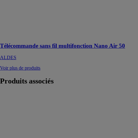
multifonction
Nano Air 50
ALDES
Dispositif de
contrôle sans fil
multifonction
Télécommande sans fil multifonction Nano Air 50
ALDES
Voir plus de produits
Produits
associés
Canon PIXMA
PRO-200
CANON
FRANCE
Imprimante
photo A3 Plus
couleur sans fil