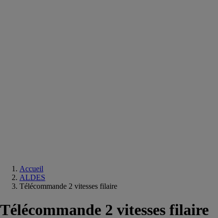
Equipements
salle
de
bain
Douche
Matériaux
salle
de
bain
Meuble
salle
de
bain
Robinetterie
Techniques
sanitaires
Accueil
ALDES
Télécommande 2 vitesses filaire
Télécommande 2 vitesses filaire