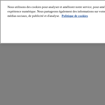
Nous utilisons des cookies pour analyser et améliorer notre service, pour améli
expérience numérique. Nous partageons également des informations sur votre u
médias sociaux, de publicité et d'analyse.
Politique de cookies
Batiradio
Articles
&
expertises
Construction
Tech,
IT,
start-
up
Génie
climatique
Gros
œuvre,
structure
et
enveloppe
Hors
site