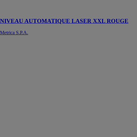
COMPLÈTE
sur 360°
NIVEAU AUTOMATIQUE LASER XXL ROUGE
Metrica S.P.A.
BRAVO
LASER
ROTATIVO
SL-RED
Metrica S.P.A.
Niveau
automatique
laser avec
rayon laser
rotatif visible
rouge: il
projette un plan
en horizontal
autonivelant et
la ligne
d’aplomb