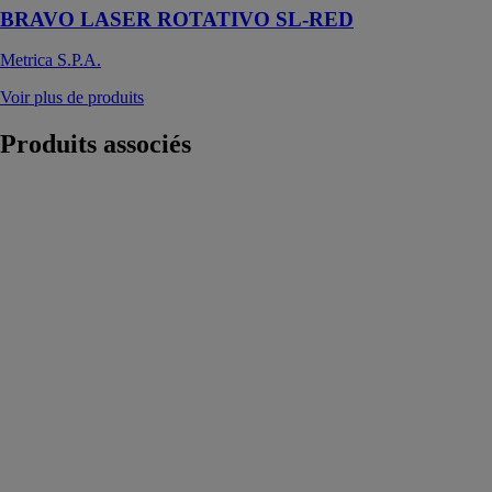
BRAVO LASER ROTATIVO SL-RED
Metrica S.P.A.
Voir plus de produits
Produits
associés
KPA 320
SAUERMANN
INDUSTRIE
S.A.S
L’enregistreur
autonome
multi-fonction
KPA 320 avec
connexion sans
fil mesure
l’humidité, la
température et
la pression
atmosphérique