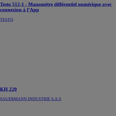
Testo 512-1 - Manomètre différentiel numérique avec
connexion à l’App
TESTO
KH 220
SAUERMANN
INDUSTRIE
S.A.S
Un enregistreur
autonome est
un appareil
électronique
qui enregistre
des données
dans la durée
KH 220
SAUERMANN INDUSTRIE S.A.S
BRAVO
LASER