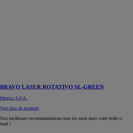
ROTATIVO
SL-GREEN
Metrica S.P.A.
Niveau
automatique
laser avec
rayon laser
rotatif visible
vert: il projette
un plan en
horizontal
autonivelant et
la ligne
d’aplomb
BRAVO LASER ROTATIVO SL-GREEN
Metrica S.P.A.
Voir plus de produits
Nos meilleures recommandations tous les mois dans votre boîte e-
mail !