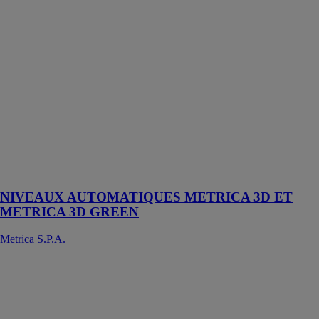
NIVEAUX
AUTOMATIQUES
METRICA 3D
ET METRICA
3D GREEN
Metrica S.P.A.
Projette 3 plans
laser à 360°: un
plan horizontal
et deux plans
verticaux à 90 °
les unes des
autres
NIVEAUX AUTOMATIQUES METRICA 3D ET
METRICA 3D GREEN
Metrica S.P.A.
BRAVO
LASER
ROTATIVO
SL-GREEN
Metrica S.P.A.