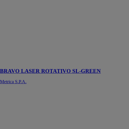
Niveau
automatique
laser avec
rayon laser
rotatif visible
vert: il projette
un plan en
horizontal
autonivelant et
la ligne
d’aplomb
BRAVO LASER ROTATIVO SL-GREEN
Metrica S.P.A.
NIVEAU
AUTOMATIQUE
LASER XXL
ROUGE
Metrica S.P.A.
Ligne
HORIZONTALE