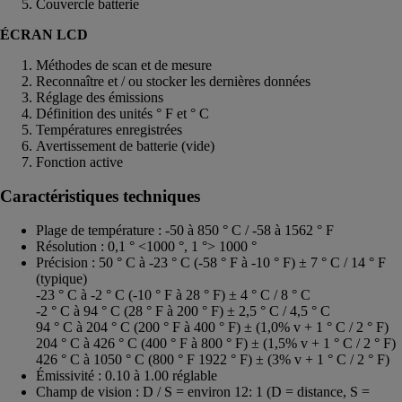
Couvercle batterie
ÉCRAN LCD
Méthodes de scan et de mesure
Reconnaître et / ou stocker les dernières données
Réglage des émissions
Définition des unités ° F et ° C
Températures enregistrées
Avertissement de batterie (vide)
Fonction active
Caractéristiques techniques
Plage de température : -50 à 850 ° C / -58 à 1562 ° F
Résolution : 0,1 ° <1000 °, 1 °> 1000 °
Précision : 50 ° C à -23 ° C (-58 ° F à -10 ° F) ± 7 ° C / 14 ° F
(typique)
-23 ° C à -2 ° C (-10 ° F à 28 ° F) ± 4 ° C / 8 ° C
-2 ° C à 94 ° C (28 ° F à 200 ° F) ± 2,5 ° C / 4,5 ° C
94 ° C à 204 ° C (200 ° F à 400 ° F) ± (1,0% v + 1 ° C / 2 ° F)
204 ° C à 426 ° C (400 ° F à 800 ° F) ± (1,5% v + 1 ° C / 2 ° F)
426 ° C à 1050 ° C (800 ° F 1922 ° F) ± (3% v + 1 ° C / 2 ° F)
Émissivité : 0.10 à 1.00 réglable
Champ de vision : D / S = environ 12: 1 (D = distance, S =