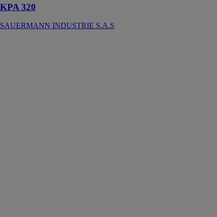
KPA 320
SAUERMANN INDUSTRIE S.A.S
Testo 512-1 -
Manomètre
différentiel
numérique avec
connexion à
l’App
TESTO
Le manomètre
différentiel
testo 512-1 est
un outil de
mesure précis
conçu pour
évaluer la
pression de gaz
dynamique et
statique dans
diverses
applications