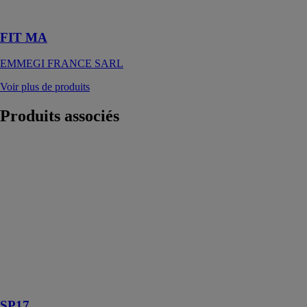
bois et PVC
FIT MA
EMMEGI FRANCE SARL
Voir plus de produits
Produits
associés
SP17
TECHNOFORM
Sa hauteur de 8
mm améliore la
manipulation et
le placement
des cadres
d'espaceurs sur
la ligne de
production des
vitrages isolants
SP17