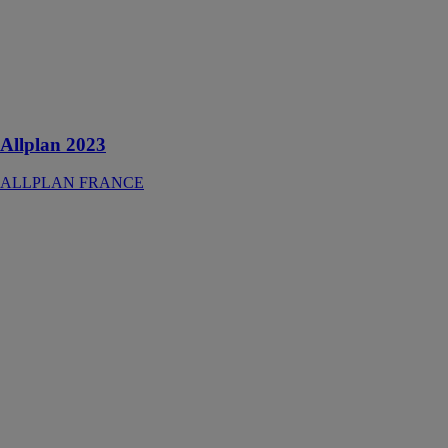
Une
constructibilité
optimale grâce
à des processus
parfaitement
intégrés
Allplan 2023
ALLPLAN FRANCE
Onaya
Planning
Onaya
Onaya
Planning : un
logiciel de
planning
chantier
performant.
Découvrez ses
avantages et ses
nombreuses