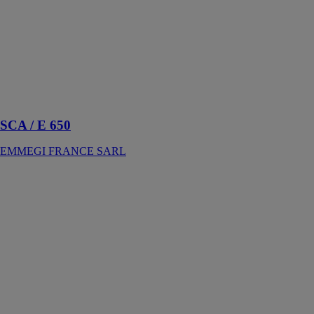
simple tête à
lame
ascendante
avec rotation
automatique à
commande
numérique de
l’axe vertical
SCA / E 650
EMMEGI FRANCE SARL
FIT MA
EMMEGI
FRANCE
SARL
Banc consacré
au montage de
ferrure de
pourtour à
ruban sur
battant en
aluminium,