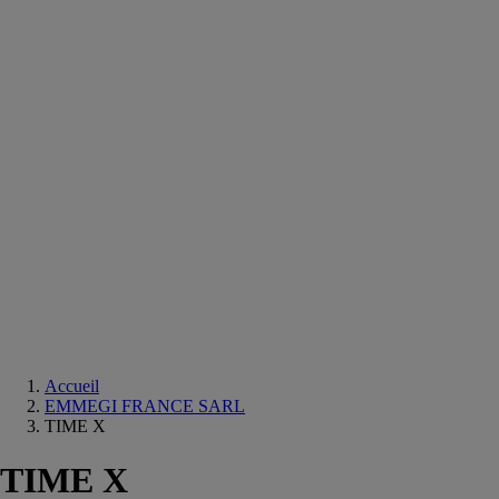
Equipements
salle
de
bain
Douche
Matériaux
salle
de
bain
Meuble
salle
de
bain
Robinetterie
Techniques
sanitaires
Accueil
EMMEGI FRANCE SARL
TIME X
TIME X