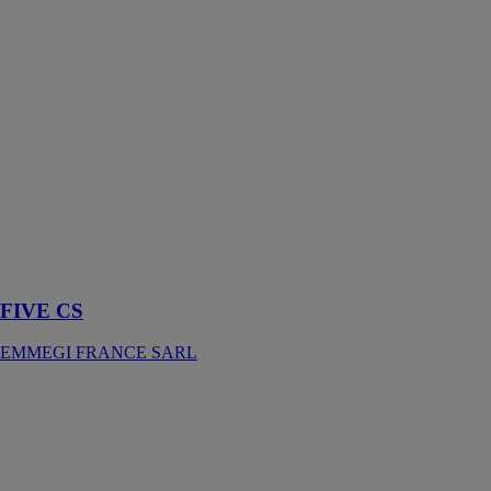
SARL
Table pour les
essais de
fonctionnement
sur les
menuiseries en
aluminium et
PVC qui
permet de
recréer les
conditions
d’utilisation des
menuiseries
FIVE CS
EMMEGI FRANCE SARL
SCA / E 650
EMMEGI
FRANCE
SARL
Tronçonneuse