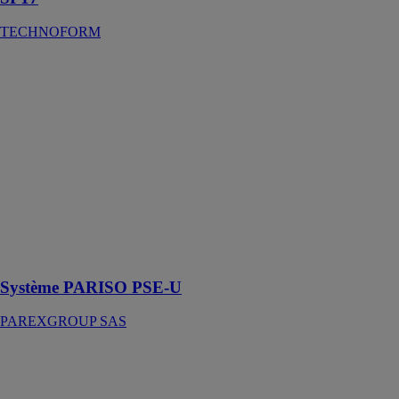
TECHNOFORM
Système
PARISO PSE-
U
PAREXGROUP
SAS
La solution
privilégiée pour
améliorer
l’esthétique et
augmenter le
confort de
l’habitat
Système PARISO PSE-U
PAREXGROUP SAS
Allplan 2023
ALLPLAN
FRANCE