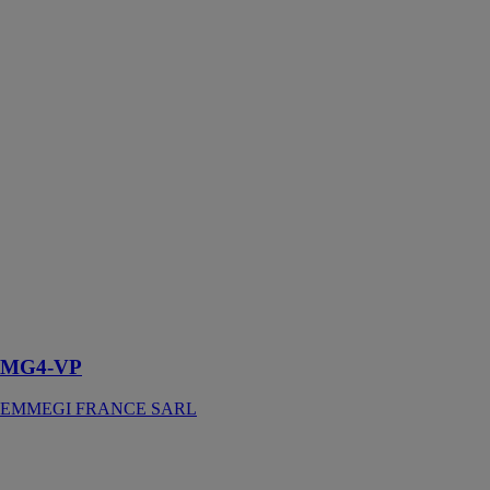
MG4-VP
EMMEGI
FRANCE
SARL
Système
d’aspiration des
riblons sur les
unités
d’usinage avec
une
alimentation
autonome et un
démarrage
(start)
automatique de
la machine
MG4-VP
EMMEGI FRANCE SARL
FIVE CS
EMMEGI
FRANCE