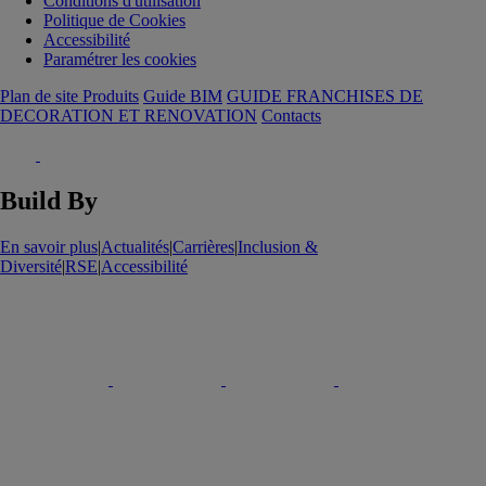
Conditions d'utilisation
Politique de Cookies
Accessibilité
Paramétrer les cookies
Plan de site Produits
Guide BIM
GUIDE FRANCHISES DE
DECORATION ET RENOVATION
Contacts
Build By
En savoir plus
|
Actualités
|
Carrières
|
Inclusion &
Diversité
|
RSE
|
Accessibilité