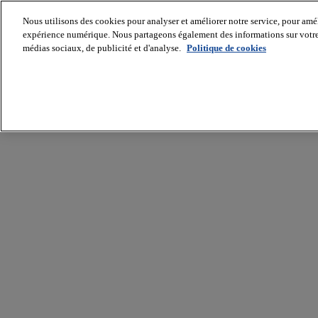
Nous utilisons des cookies pour analyser et améliorer notre service, pour améli
expérience numérique. Nous partageons également des informations sur votre u
médias sociaux, de publicité et d'analyse.
Politique de cookies
Batiradio
Articles
&
expertises
Construction
Tech,
IT,
start-
up
Génie
climatique
Gros
œuvre,
structure
et
enveloppe
Hors
site