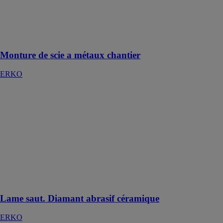
chantier
ERKO
Monture légère
pour chantier
Monture de scie a métaux chantier
ERKO
Lame saut.
Diamant abrasif
céramique
ERKO
Lame idéal
pour le
découpage
d'acier et autre
matières
métalliques
Lame saut. Diamant abrasif céramique
ERKO