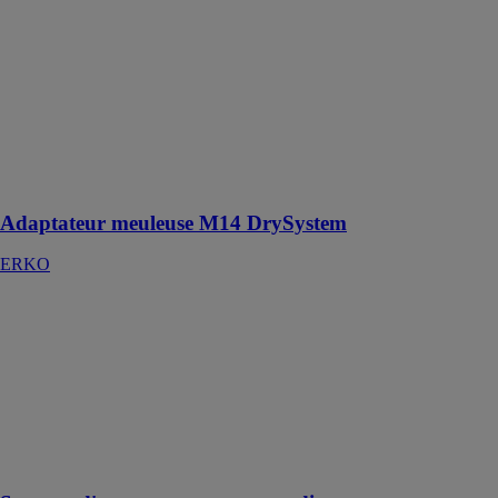
Adaptateur
meuleuse M14
DrySystem
ERKO
Endurant,
rapide,
adaptable à vos
machines et à
vos besoins
Adaptateur meuleuse M14 DrySystem
ERKO
Systeme
d'arrosage pour
trepan diamant
ERKO
Distributeur
d'eau pour
facilité le
perçage