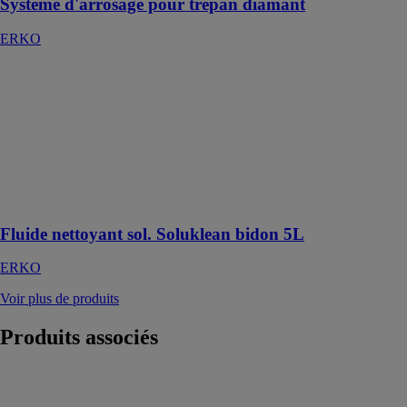
Systeme d'arrosage pour trepan diamant
ERKO
Fluide
nettoyant sol.
Soluklean
bidon 5L
ERKO
Fluide soluble
nettoyant pour
machine
Fluide nettoyant sol. Soluklean bidon 5L
ERKO
Voir plus de produits
Produits
associés
Monture de
scie a métaux