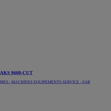
AKS 9600-
CUT
MES -
MACHINES
EQUIPEMENTS
SERVICE -
SAR
La préparation,
le soudage et la
finition des
profilés se font
en une seule
étape !
AKS 9600-CUT
MES - MACHINES EQUIPEMENTS SERVICE - SAR
Lame sabre
ERKO
Lames pour les
tôles fines