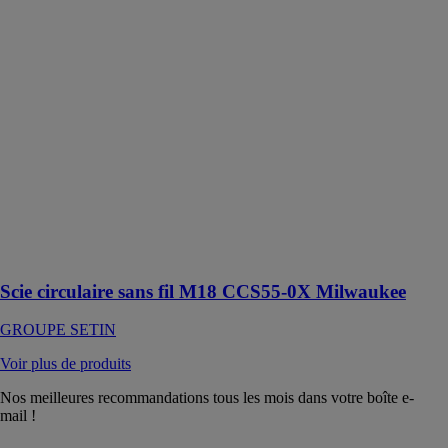
CCS55-0X
Milwaukee
GROUPE
SETIN
La scie
circulaire sans
fil
MILWAUKEE®
M18™ est
conçue pour
offrir
performance,
longévité et
polyvalence
Scie circulaire sans fil M18 CCS55-0X Milwaukee
GROUPE SETIN
Voir plus de produits
Nos meilleures recommandations tous les mois dans votre boîte e-
mail !