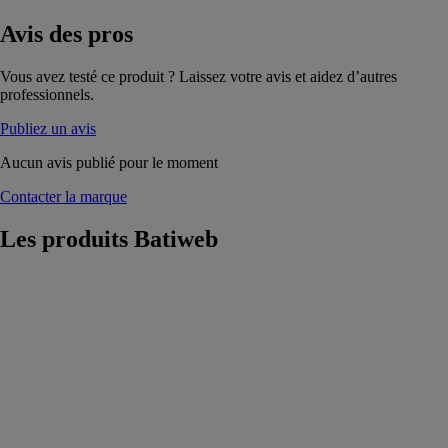
Avis
des pros
Vous avez testé ce produit ? Laissez votre avis et aidez d’autres
professionnels.
Publiez un avis
Aucun avis publié pour le moment
Contacter la marque
Les produits
Batiweb
Pince
Multifonction 8
en 1
Batiweb
La pince
multifonction
isolée est un
outil compact et
polyvalent