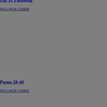
Zip 52 Finishing
WAGNER GMBH
Puma 28-40
WAGNER
GMBH
Pompe à piston
haute pression,
acier
inoxydable,
pour
applications
airless et
AirCoat jusqu'à
220 bar et 2,4
l/min
Puma 28-40
WAGNER GMBH
Scie circulaire
sans fil M18