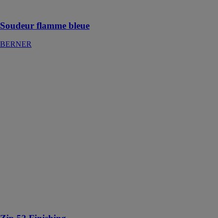
etc)
Soudeur flamme bleue
BERNER
Zip 52
Finishing
WAGNER
GMBH
Pompe à
double
membrane pour
les applications
pneumatiques.
Inclut un
régulateur de
pression
produit avec
filtre intégré et
tuyau
d'aspiration