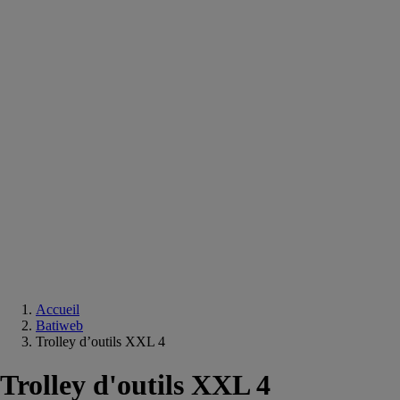
Equipements
salle
de
bain
Douche
Matériaux
salle
de
bain
Meuble
salle
de
bain
Robinetterie
Techniques
sanitaires
Accueil
Batiweb
Trolley d’outils XXL 4
Trolley d'outils XXL 4