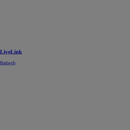
LiveLink
Batiweb
LiveLink est un
système de
gestion
d’éclairage
intelligent
LiveLink
Batiweb
Pergola
élégance
bioclimatique
Batiweb
La pergola
élégance
bioclimatique
est un abri
extérieur
sophistiqué et
personnalisable,