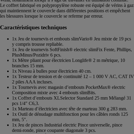
Le coffret fabriqué en polypropylène robuste est équipé de vérins à gaz
qui maintiennent le couvercle dans différentes positions et empêchent
les blessures lorsque le couvercle se referme par erreur.
Caractéristiques techniques
1x Jeu de tournevis et embouts slimVario® Jeu mixte de 19 pcs
y compris trousse repliable.
1x Jeu de tournevis SoftFinish® electric slimFix Fente, Phillips,
PlusMinus/Pozidriv 6 pcs.
1x Mètre pliant pour électricien Longlife® 2 m métrique, 10
branches 15 mm.
1x Niveau à bulles pour électricien 40 cm.
1x Testeur de tension et de continuité 12 – 1 000 V AC, CAT IV
2 piles AAA incluses.
1x Tournevis avec magasin d’embouts PocketMax® electric
Composition mixte avec 4 embouts slimBits.
1x Coffret d’embouts XLSelector Standard 25 mm Mélangé 31
pcs 1/4″ C6,3.
1x Marteau d’électricien avec tête de marteau 300 g 283 mm.
1x Outil de dénudage multifonction pour les câbles ronds 125
mm, 5″.
1x Jeu de pinces Industrial electric Pince universelle, pince
demi-ronde, pince coupante diagonale 3 pcs.