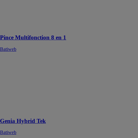
conçu pour
simplifier les
travaux sur les
chantiers ou en
déplacement
Pince Multifonction 8 en 1
Batiweb
Genia Hybrid
Tek
Batiweb
Genia Hybrid
Tek est une
pompe à
chaleur hybride
individuelle
split
Genia Hybrid Tek
Batiweb