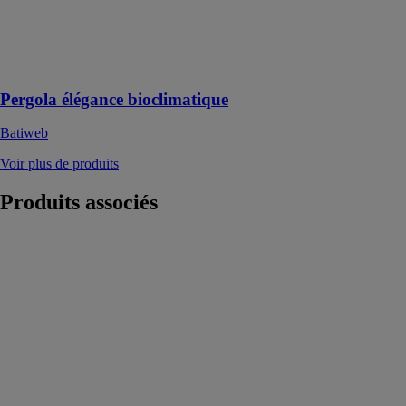
conçu pour
offrir à la fois
esthétisme et
fonctionnalité
Pergola élégance bioclimatique
Batiweb
Voir plus de produits
Produits
associés
Soudeur
flamme bleue
BERNER
Idéale pour des
chauffes
rapides et
précises de
petites pièces
(gaines
rétractables,