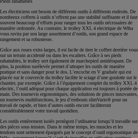
Pieds rabattables
Les électriciens ont besoin de différents outils à différents endroits. De
nombreux coffrets à outils n’offrent pas une stabilité suffisante et il faut
souvent beaucoup d’efforts pour ranger tous les outils nécessaires de
manière ordonnée. Au contraire, le trolley XXL 4 electrique de Wiha
vous ravira par son large assortiment d’outils, son grand espace de
rangement et sa robustesse.
Grâce aux roues extra larges, il est facile de tirer le coffret derrière vous
sur un terrain accidenté ou dans les escaliers. Grâce à ses pieds
rabattables, le trolley sert également de marchepied antidérapant. De
plus, la position surélevée permet d’attraper les outils de manière
pratique et sans danger pour le dos. L’encoche en V graduée qui est
placée sur le couvercle du trolley facilite le sciage d’une goulotte sur le
chantier, par exemple. Grâce à l’équipement complet du trolley XXL 4
electric, l’outil adéquat pour chaque application est toujours à portée de
main. Des tournevis ergonomiques, des solutions de pinces innovantes,
un tournevis multifonctions, le jeu d’embouts slimVario® pour un
travail de rapide, et bien d’autres outils encore faciliteront
considérablement votre travail quotidien.
Les outils entièrement isolés protègent l’utilisateur lorsqu’il travaille sur
des pièces sous tension. Dans le même temps, les muscles et les
tendons sont nettement épargnés par le concept d’outil ergonomique de
Wiha, notamment lorsqu’il s’agit de travailler en utilisation continue.