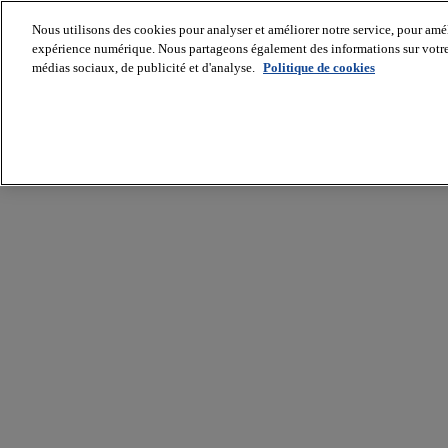
Nous utilisons des cookies pour analyser et améliorer notre service, pour améli
expérience numérique. Nous partageons également des informations sur votre u
médias sociaux, de publicité et d'analyse.
Politique de cookies
Batiradio
Articles
&
expertises
Construction
Tech,
IT,
start-
up
Génie
climatique
Gros
œuvre,
structure
et
enveloppe
Hors
site