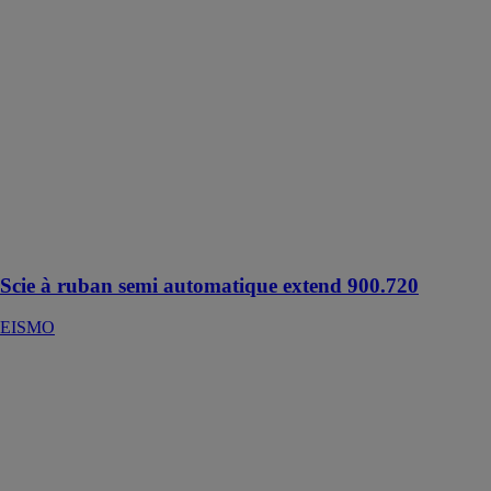
Scie à ruban
semi
automatique
extend 900.720
EISMO
Scie à ruban
semi
automatique
pour coupes
droites à 90°
uniquement
Scie à ruban semi automatique extend 900.720
EISMO
Double-tête à
CN 1 axe - DC
421 PS
EISMO
Double-tête
ALU à