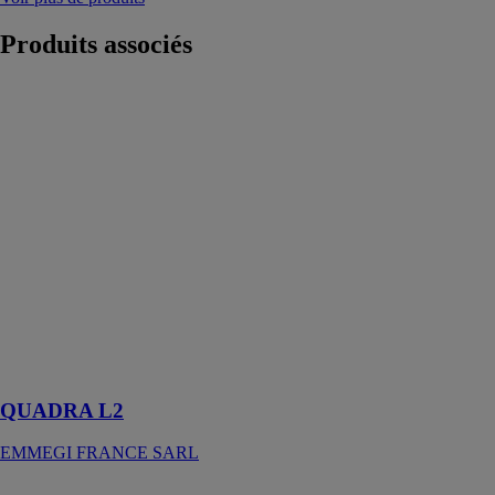
Produits
associés
QUADRA L2
EMMEGI
FRANCE
SARL
QUADRA L2
se compose
d’un magasin
automatique et
d’un système
d’alimentation
par poussée
pour profilés de
7500 mm
maximum
QUADRA L2
EMMEGI FRANCE SARL
Centre à banc