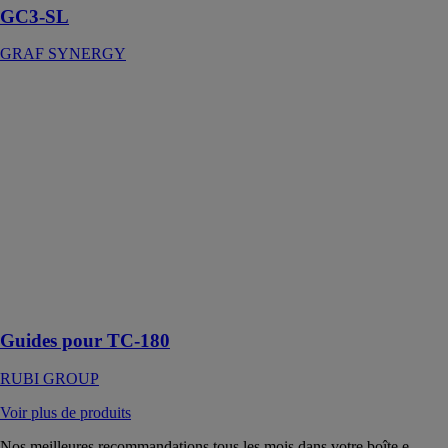
GC3-SL
GRAF SYNERGY
Guides pour
TC-180
RUBI GROUP
Le guide pour
TC-180 est
conçu pour
effectuer des
coupes précises
sur des
carreaux en
céramique et en
pierre naturelle
Guides pour TC-180
RUBI GROUP
Voir plus de produits
Nos meilleures recommandations tous les mois dans votre boîte e-