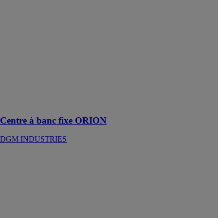
fixe ORION
DGM
INDUSTRIES
DGM
Industries vous
propose des
centres
d’usinages à
banc fixe avec
usinage sur 3
faces
Centre à banc fixe ORION
DGM INDUSTRIES
GC3-SL
GRAF
SYNERGY
Fraiseuse pour
extrémités
joints profilés