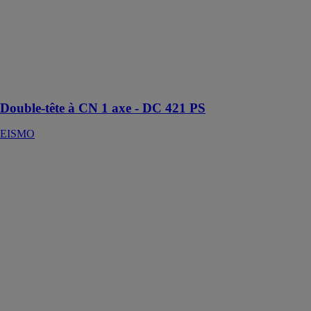
déplacement
automatique de
la tête droite
assuré par un
moteur c.c. à
commande
numérique
Double-tête à CN 1 axe - DC 421 PS
EISMO
Scie à ruban
semi-
automatique
construction
450 dgs
EISMO
Scie pour
coupes droites
et biaises
jusqu'à 60°
(gauche et
droite)