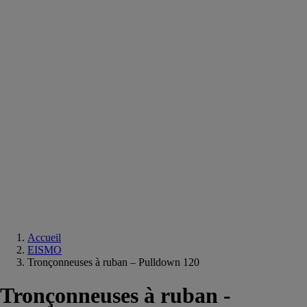
Equipements
salle
de
bain
Douche
Matériaux
salle
de
bain
Meuble
salle
de
bain
Robinetterie
Techniques
sanitaires
Accueil
EISMO
Tronçonneuses à ruban – Pulldown 120
Tronçonneuses à ruban -