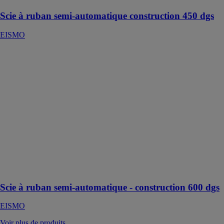
Scie à ruban semi-automatique construction 450 dgs
EISMO
Scie à ruban
semi-
automatique -
construction
600 dgs
EISMO
Scie à ruban
semi-
automatique
pour coupes
droites et
biaises jusqu'à
60°
Scie à ruban semi-automatique - construction 600 dgs
EISMO
Voir plus de produits