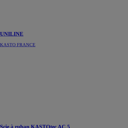
palettes de
système pour
les produits
plats et
volumineux
UNILINE
KASTO FRANCE
Scie à ruban
KASTOtec AC
5
KASTO
FRANCE
La machine
offre toutes les
spécificités
connues du
KASTO
Performance
cutting (KPC)
Scie à ruban KASTOtec AC 5