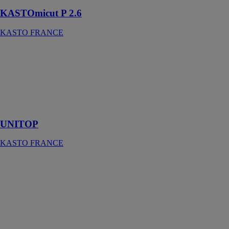
KASTOmicut P 2.6
KASTO FRANCE
UNITOP
KASTO
FRANCE
Magasins de
stockage pour
produits longs
UNITOP
KASTO FRANCE
UNILINE
KASTO
FRANCE
Le magasin
UNILINE est
équipé de
différentes