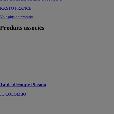
KASTO FRANCE
Voir plus de produits
Produits
associés
Table découpe
Plasma
JC
COLOMBO
Une qualité de
découpe et un
tarif
surprenants !
Table découpe Plasma
JC COLOMBO
VARIO :
Formes
spéciales