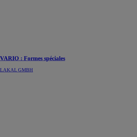
LAKAL
GMBH
Des solutions
sur mesure
pour les
fenêtres aux
formats
atypiques
VARIO : Formes spéciales
LAKAL GMBH
COMATIK
PARCLOSE
COMALL
INTERNATIONAL
S.R.L
Poinçonneuse
automatique
contrôlée par
PLC