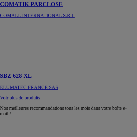
COMATIK PARCLOSE
COMALL INTERNATIONAL S.R.L
SBZ 628 XL
ELUMATEC
FRANCE SAS
Machine en
ligne pour les
fenêtres, portes
et façades
SBZ 628 XL
ELUMATEC FRANCE SAS
Voir plus de produits
Nos meilleures recommandations tous les mois dans votre boîte e-
mail !