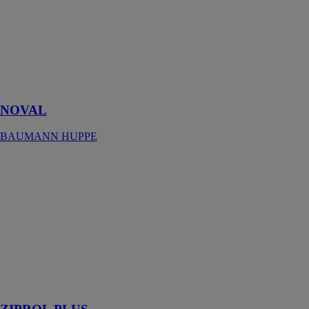
BAUMANN
HUPPE
Le brise-soleil
orientable
polyvalent par
excellence
NOVAL
BAUMANN HUPPE
ZIPROL PLUS
BAUMANN
HUPPE
Le store toile
premium,
particulièrement
adapté à une
installation sur
une pergola
bioclimatique