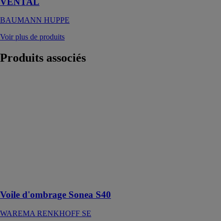
VENTAL
BAUMANN HUPPE
Voir plus de produits
Produits
associés
Voile
d'ombrage
Sonea S40
WAREMA
RENKHOFF
SE
Le voile
d'ombrage est
idéal pour les
surfaces
moyennes
Voile d'ombrage Sonea S40
WAREMA RENKHOFF SE