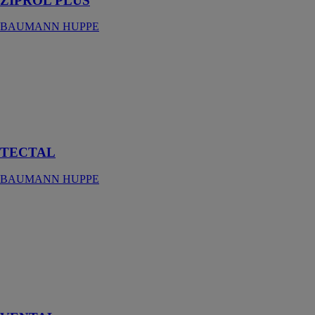
ZIPROL PLUS
BAUMANN HUPPE
TECTAL
BAUMANN
HUPPE
Le brise-soleil
orientable
design
TECTAL
BAUMANN HUPPE
VENTAL
BAUMANN
HUPPE
Le brise-soleil
orientable type
vénitien
d’extérieur