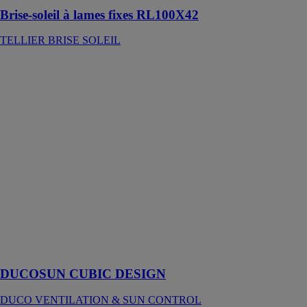
Brise-soleil à lames fixes RL100X42
TELLIER BRISE SOLEIL
DUCOSUN
CUBIC
DESIGN
DUCO
VENTILATION
& SUN
CONTROL
Malgré sa
forme élancée,
ce système de
brise-soleil
structurel peut
supporter des
portées très
élevées
DUCOSUN CUBIC DESIGN
DUCO VENTILATION & SUN CONTROL