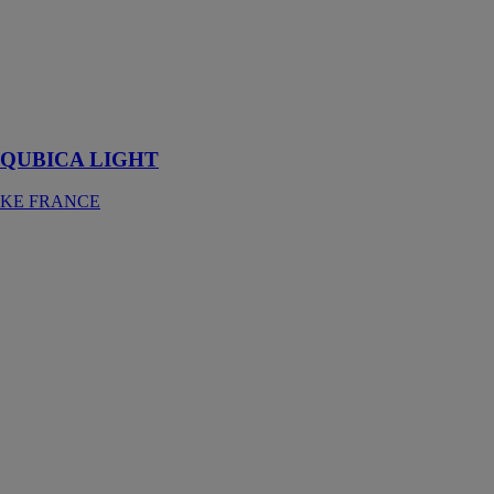
QUBICA
LIGHT
KE FRANCE
Store bicolore
stylisé
QUBICA LIGHT
KE FRANCE
Brise-soleil à
lames fixes
RL100X42
TELLIER
BRISE
SOLEIL
Brise-soleil fixe
en aluminium
constitué de
lames
rectangulaires
RL100x42