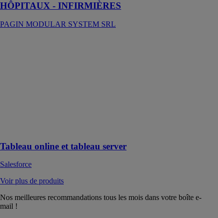
HÔPITAUX - INFIRMIÈRES
PAGIN MODULAR SYSTEM SRL
Tableau online
et tableau
server
Salesforce
Tableau online
et tableau
server pour
protégez vos
données sur le
cloud
Tableau online et tableau server
Salesforce
Voir plus de produits
Nos meilleures recommandations tous les mois dans votre boîte e-
mail !