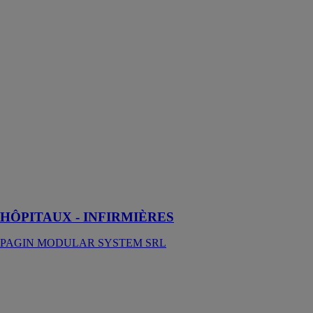
HÔPITAUX -
INFIRMIÈRES
PAGIN
MODULAR
SYSTEM SRL
Les structures
préfabriquées à
usage
hospitalier et
infirmier offrent
une alternative
importante aux
constructions
conventionnelles
HÔPITAUX - INFIRMIÈRES
PAGIN MODULAR SYSTEM SRL
VIVIENDA
PAGIN
MODULAR
SYSTEM SRL