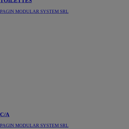
TOILETTES
PAGIN MODULAR SYSTEM SRL
C/A
PAGIN
MODULAR
SYSTEM SRL
Les conteneurs
de logement de
la série C/A
sont le produit
que la société
Pagin Modular
System SRL
met à
disposition
pour les sites
pétroliers ou
miniers
C/A
PAGIN MODULAR SYSTEM SRL