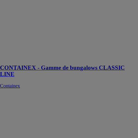
Une solution
modulaire
complète et
polyvalente,
offrant une
grande variété
d'options et de
configurations,
efficace et très
fiable
CONTAINEX - Gamme de bungalows CLASSIC
LINE
Containex
M1Z
PAGIN
MODULAR
SYSTEM SRL
La série de
modules
préfabriqués