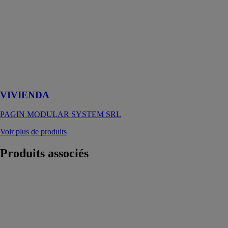
Le modèle
préfabriqué
VIVIENDA a
été conçu pour
les besoins
similaires à une
maison en
brique
VIVIENDA
PAGIN MODULAR SYSTEM SRL
Voir plus de produits
Produits
associés
CONTAINEX
- Gamme de
bungalows
CLASSIC
LINE
Containex