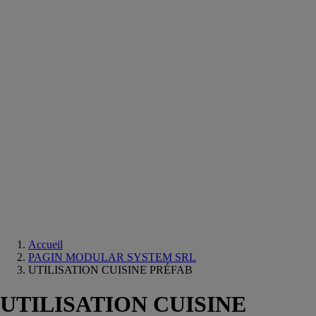
Equipements
salle
de
bain
Douche
Matériaux
salle
de
bain
Meuble
salle
de
bain
Robinetterie
Techniques
sanitaires
Accueil
PAGIN MODULAR SYSTEM SRL
UTILISATION CUISINE PRÉFAB
UTILISATION CUISINE