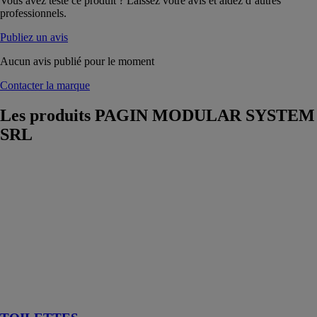
Vous avez testé ce produit ? Laissez votre avis et aidez d’autres
professionnels.
Publiez un avis
Aucun avis publié pour le moment
Contacter la marque
Les produits
PAGIN MODULAR SYSTEM
SRL
TOILETTES
PAGIN
MODULAR
SYSTEM SRL
Les toilettes
préfabriquées
sont utilisées
dans de
nombreux
domaines