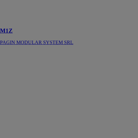
M1Z a été
créée comme
un produit à
usage multiple
M1Z
PAGIN MODULAR SYSTEM SRL
HÔPITAUX -
INFIRMIÈRES
PAGIN
MODULAR
SYSTEM SRL
Les structures
préfabriquées à
usage
hospitalier et
infirmier offrent
une alternative
importante aux
constructions
conventionnelles