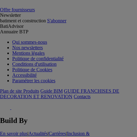
Offre fournisseurs
Newsletter
batiment et construction
S'abonner
BatiAdvisor
Annuaire BTP
Qui sommes-nous
Nos newsletters
Mentions légales
Politique de confidentialité
Conditions d'utilisation
Politique de Cookies
Accessibilité
Paramétrer les cookies
Plan de site Produits
Guide BIM
GUIDE FRANCHISES DE
DECORATION ET RENOVATION
Contacts
Build By
En savoir plus
|
Actualités
|
Carrières
|
Inclusion &