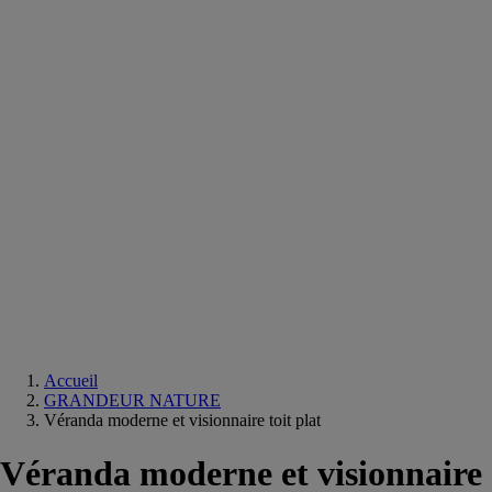
Equipements
salle
de
bain
Douche
Matériaux
salle
de
bain
Meuble
salle
de
bain
Robinetterie
Techniques
sanitaires
Accueil
GRANDEUR NATURE
Véranda moderne et visionnaire toit plat
Véranda moderne et visionnaire