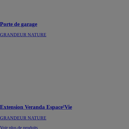
mm mousse
polyuréthane
haute densité
Porte de garage
GRANDEUR NATURE
Extension
Veranda
Espace²Vie
GRANDEUR
NATURE
Cette extension
est un concept
inédit de
véranda à
toiture plate
Extension Veranda Espace²Vie
GRANDEUR NATURE
Voir plus de produits