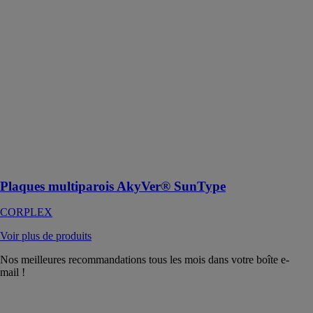
SunType
CORPLEX
Des plaques de
4 à 50 mm
d'épaisseur
pour vos
applications de
plafonds,
cloisonnements,
lanterneau,
serres, stades
ou vérandas !
Plaques multiparois AkyVer® SunType
CORPLEX
Voir plus de produits
Nos meilleures recommandations tous les mois dans votre boîte e-
mail !