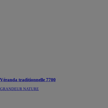
Véranda
traditionnelle
7700
GRANDEUR
NATURE
La véranda
traditionnelle
7700 est
conçue avec
une isolation
thermique de
haute
performance et
une installation
simplifiée
Véranda traditionnelle 7700
GRANDEUR NATURE
Fenêtre jalousie
aluminium -
Série 2000