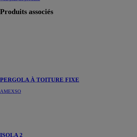
Produits
associés
PERGOLA À
TOITURE
FIXE
AMEXSO
La solution
idéale pour
protéger une
terrasse
PERGOLA À TOITURE FIXE
AMEXSO
ISOLA 2
KE FRANCE
Réinventez vos
espaces de vie
ISOLA 2