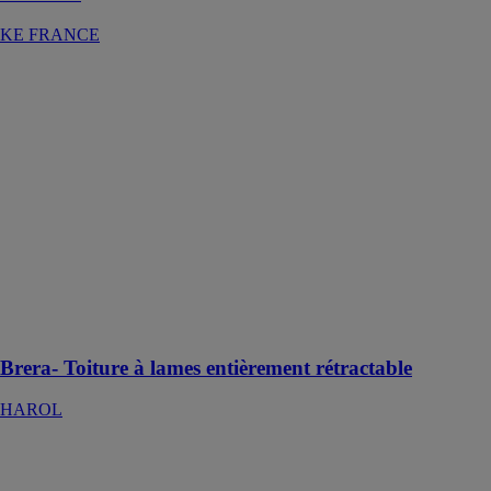
KE FRANCE
Brera- Toiture à
lames
entièrement
rétractable
HAROL
La toiture à
lames Brera
permet un
maximum de
lumière tout en
offrant
ombrage et
circulation d'air
Brera- Toiture à lames entièrement rétractable
HAROL
Plaques
multiparois
AkyVer®