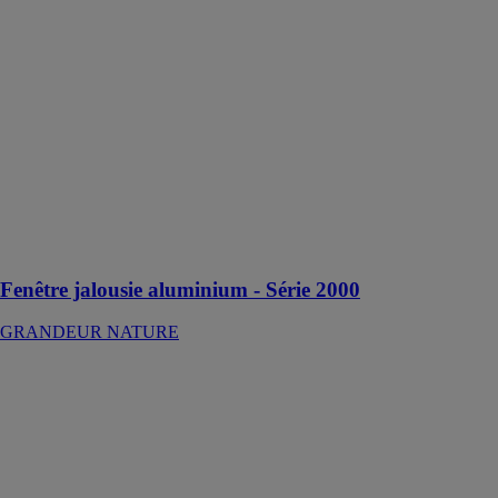
GRANDEUR
NATURE
Cette Jalousie
extérieure aux
lames
orientables,
propose une
fermeture
originale et
particulièrement
adaptée aux
zones tropicales
Fenêtre jalousie aluminium - Série 2000
GRANDEUR NATURE
Porte de garage
GRANDEUR
NATURE
Panneaux
isolés double
face acier 40