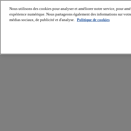
Nous utilisons des cookies pour analyser et améliorer notre service, pour améli
expérience numérique. Nous partageons également des informations sur votre u
médias sociaux, de publicité et d'analyse.
Politique de cookies
Batiradio
Articles
&
expertises
Construction
Tech,
IT,
start-
up
Génie
climatique
Gros
œuvre,
structure
et
enveloppe
Hors
site