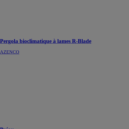
fonction du
vent, de la pluie
et même du gel,
pour encore
plus de
tranquillité
Pergola bioclimatique à lames R-Blade
AZENCO
Préau
SOKO
VERANDAS
&
PERGOLAS
Sublimer votre
terrasse tout en
créant un
aménagement
extérieur
protégé