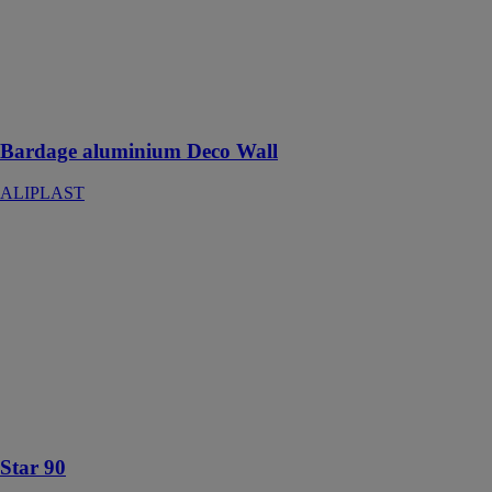
Bardage
aluminium
design pour
habiller votre
maison
Bardage aluminium Deco Wall
ALIPLAST
Star 90
ALIPLAST
Système de
fenêtre avec
des
performances
acoustiques qui
contribuent à
accroître le
confort
Star 90