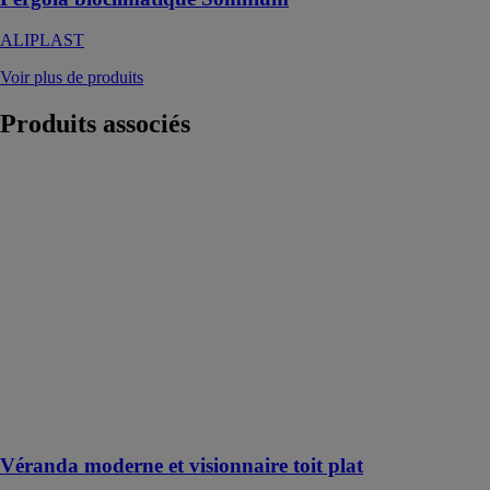
ALIPLAST
Voir plus de produits
Produits
associés
Véranda
moderne et
visionnaire toit
plat
GRANDEUR
NATURE
La structure
architecturale à
toit plat apporte
une touche
contemporaine
et design à
votre habitation
Véranda moderne et visionnaire toit plat