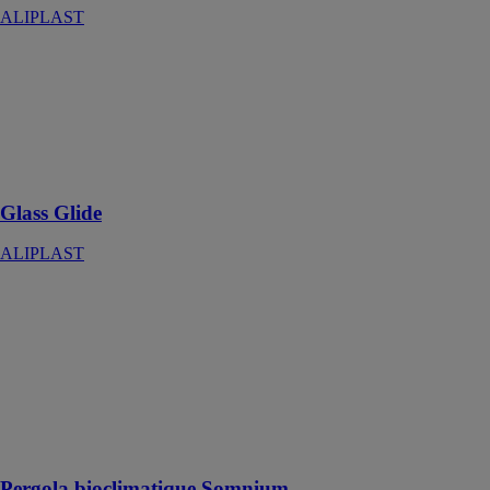
ALIPLAST
Glass Glide
ALIPLAST
Système de
vitrage
coulissant
minimaliste
Glass Glide
ALIPLAST
Pergola
bioclimatique
Somnium
ALIPLAST
Style
contemporain
et qualité pour
votre maison
Pergola bioclimatique Somnium