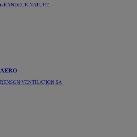
GRANDEUR NATURE
AERO
RENSON
VENTILATION
SA
Toiture de
terrasse à lames
orientables
facile à intégrer
AERO
RENSON VENTILATION SA
Pergola
bioclimatique à
lames R-Blade
AZENCO
Votre pergola
bioclimatique à
lames s’ouvre
et se ferme en