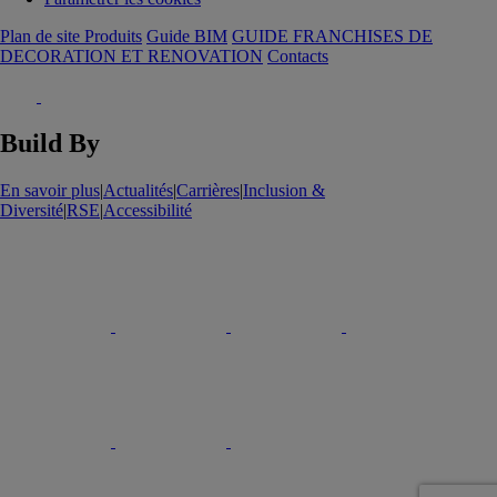
Plan de site Produits
Guide BIM
GUIDE FRANCHISES DE
DECORATION ET RENOVATION
Contacts
Build By
En savoir plus
|
Actualités
|
Carrières
|
Inclusion &
Diversité
|
RSE
|
Accessibilité