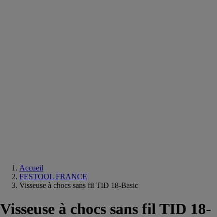
Equipements
salle
de
bain
Douche
Matériaux
salle
de
bain
Meuble
salle
de
bain
Robinetterie
Techniques
sanitaires
Accueil
FESTOOL FRANCE
Visseuse à chocs sans fil TID 18-Basic
Visseuse à chocs sans fil TID 18-