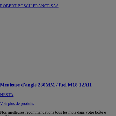
ROBERT BOSCH FRANCE SAS
Meuleuse
d'angle
230MM / fuel
M18 12AH
NESTA
Cette meuleuse
d'angle permet
jusqu'à 68
coupes par
charge dans un
tuyau en acier
inoxydable de
42 mm
Meuleuse d'angle 230MM / fuel M18 12AH
NESTA
Voir plus de produits
Nos meilleures recommandations tous les mois dans votre boîte e-