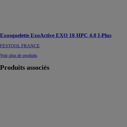
dans le secteur
artisanal pour
faciliter le
travail bras
levés
Exosquelette ExoActive EXO 18 HPC 4.0 I-Plus
FESTOOL FRANCE
Voir plus de produits
Produits
associés
Affleureuse à
métaux KFM
9-3 RF
METABO
Affleureuse à
métaux
compacte pour
chanfreins de
45° et rayons