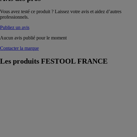
Vous avez testé ce produit ? Laissez votre avis et aidez d’autres
professionnels.
Publiez un avis
Aucun avis publié pour le moment
Contacter la marque
Les produits
FESTOOL FRANCE
Batterie BP 18
Li 3,0 C
FESTOOL
FRANCE
La batterie BP
18 Li 3,0 C ne
pesant que 400
g est idéale
pour tous les
travaux de
montage pour