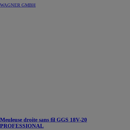
WAGNER GMBH
Meuleuse
droite sans fil
GGS 18V-20
PROFESSIONAL
ROBERT
BOSCH
FRANCE SAS
En
combinaison
avec les meules
sur tige Bosch
de grande
qualité, la GGS
18V-20
Professional est
idéale pour
l’ébarbage des
métaux
Meuleuse droite sans fil GGS 18V-20
PROFESSIONAL