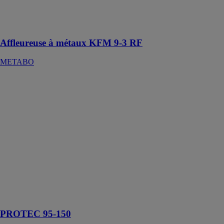
de 2 à 3 mm
sur les arêtes
visibles
Affleureuse à métaux KFM 9-3 RF
METABO
PROTEC 95-
150
WAGNER
GMBH
Pompe à piston
haute pression,
en acier
inoxydable,
pour les
applications
airless jusqu'à
530 bar et 9
l/min
PROTEC 95-150