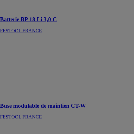
le perçage et le
vissage
Batterie BP 18 Li 3,0 C
FESTOOL FRANCE
Buse
modulable de
maintien CT-W
FESTOOL
FRANCE
Buse
modulable
idéale pour
tracer, marquer,
coller ou saisir
Buse modulable de maintien CT-W
FESTOOL FRANCE
Ponceuse à
bras PLANEX