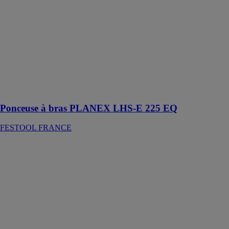
LHS-E 225 EQ
FESTOOL
FRANCE
La première
ponceuse
autoportée de
Festool sans
assemblage et
réglage
Ponceuse à bras PLANEX LHS-E 225 EQ
FESTOOL FRANCE
Exosquelette
ExoActive
EXO 18 HPC
4.0 I-Plus
FESTOOL
FRANCE
Le premier
exosquelette
actif proposé