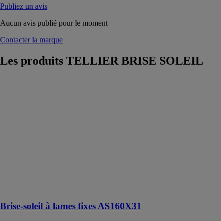
Publiez un avis
Aucun avis publié pour le moment
Contacter la marque
Les produits
TELLIER BRISE SOLEIL
Brise-soleil à
lames fixes
AS160X31
TELLIER
BRISE
SOLEIL
Brise-soleil fixe
en aluminium
constitué de
lames ailes
d'avion
AS160x31
Brise-soleil à lames fixes AS160X31