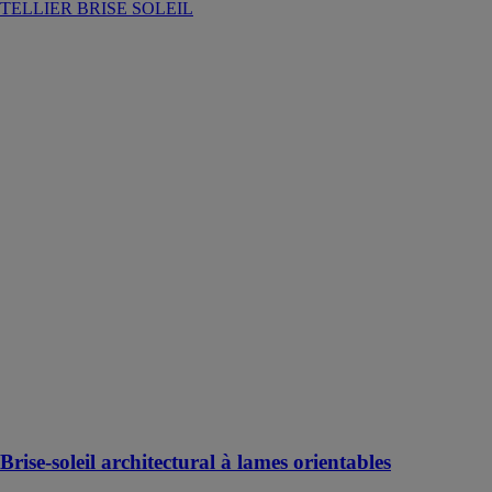
TELLIER BRISE SOLEIL
Brise-soleil
architectural à
lames
orientables
TELLIER
BRISE
SOLEIL
TELLIER
BRISE-
SOLEIL vous
propose des
solutions
naturelles et
économiques
pour préserver
la fraîcheur
d’un bâtiment
en période de
forte chaleur.
Brise-soleil architectural à lames orientables