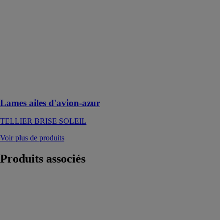
TELLIER
BRISE
SOLEIL
Brise-soleil fixe
en aluminium
constitué de
lames ailes
d'avion
AS70x15
Lames ailes d'avion-azur
TELLIER BRISE SOLEIL
Voir plus de produits
Produits
associés
Façade 1204
VEC / VEP
pour luminosité
maximum
KAWNEER