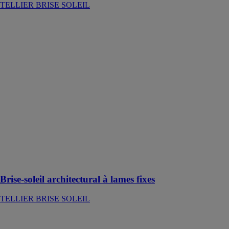
TELLIER BRISE SOLEIL
Brise-soleil
architectural à
lames fixes
TELLIER
BRISE
SOLEIL
Un brise-soleil
est un élément
architectural
externe servant
à diminuer
l'inconfort lié
au
rayonnement
solaire.
Brise-soleil architectural à lames fixes
TELLIER BRISE SOLEIL
Lames ailes
d'avion-azur