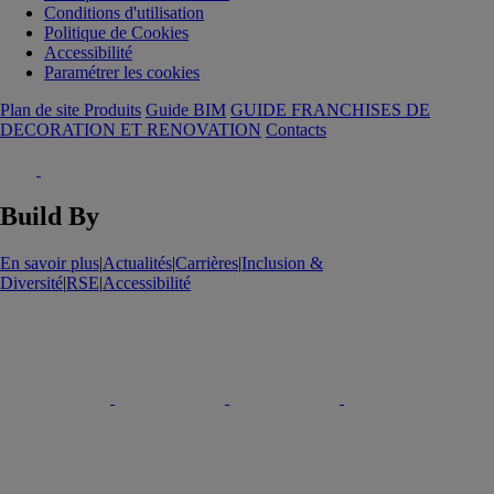
Conditions d'utilisation
Politique de Cookies
Accessibilité
Paramétrer les cookies
Plan de site Produits
Guide BIM
GUIDE FRANCHISES DE
DECORATION ET RENOVATION
Contacts
Build By
En savoir plus
|
Actualités
|
Carrières
|
Inclusion &
Diversité
|
RSE
|
Accessibilité