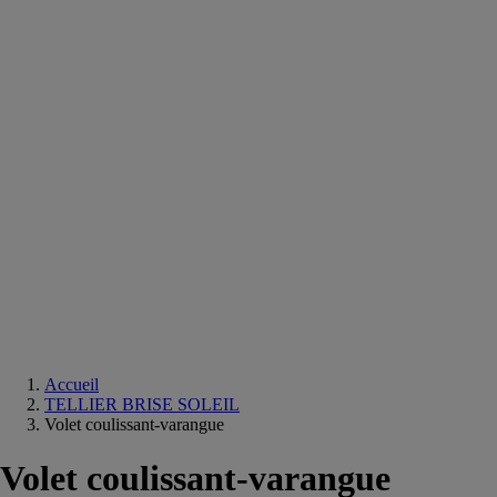
Equipements
salle
de
bain
Douche
Matériaux
salle
de
bain
Meuble
salle
de
bain
Robinetterie
Techniques
sanitaires
Accueil
TELLIER BRISE SOLEIL
Volet coulissant-varangue
Volet coulissant-varangue