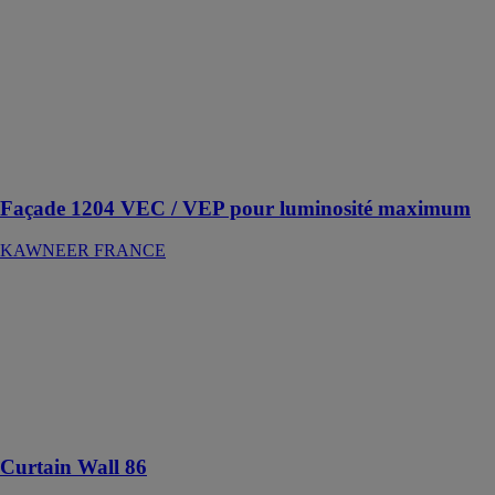
FRANCE
La façade 1204
est proposée
avec Vitrage
Extérieur collé
(VEC) ou
Pareclosé
(VEP)
Façade 1204 VEC / VEP pour luminosité maximum
KAWNEER FRANCE
Curtain Wall 86
REYNAERS
ALUMINIUM
Solution pour
mur-rideau de
grandes
dimensions
Curtain Wall 86