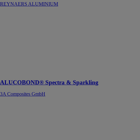
REYNAERS ALUMINIUM
ALUCOBOND®
Spectra &
Sparkling
3A Composites
GmbH
Des couleurs
qui changent en
fonction de la
position du
soleil
ALUCOBOND® Spectra & Sparkling
3A Composites GmbH
Toiles ROMA
ROMA
FRANCE
Couleur et
transparence
dans