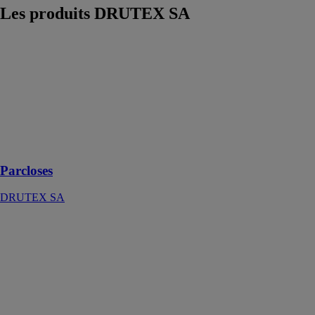
Les produits
DRUTEX SA
Parcloses
DRUTEX SA
les fenêtres
Parcloses
répondent aux
dernières
tendances
architecturales
Parcloses
DRUTEX SA
IGLO 5 PSK
DRUTEX SA
Une solution
parfaite qui
fournit une
grande quantité
de lumière