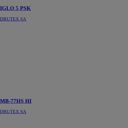
IGLO 5 PSK
DRUTEX SA
MB-77HS HI
DRUTEX SA
Ces systèmes
de terrasse en
aluminium sont
la solution
idéale pour
réaliser des
vitrages de
terrasse et des
baies de grande
taille
MB-77HS HI
DRUTEX SA
TAHOMA
DRUTEX SA