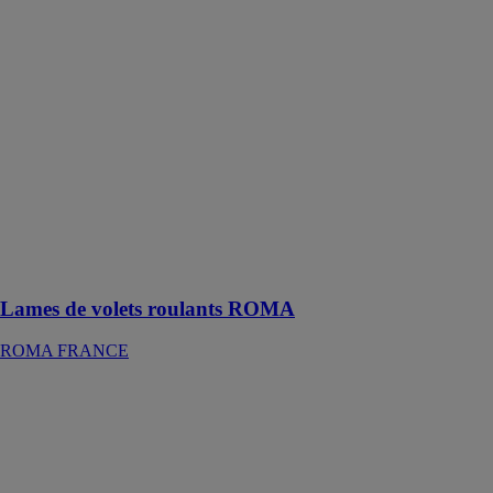
Lames de
volets roulants
ROMA
ROMA
FRANCE
Vu de
l’extérieur, un
volet roulant et
vu de
l’intérieur, un
condensé de
technologie à
l’intérieur
Lames de volets roulants ROMA
ROMA FRANCE
Concept
Folding 77
REYNAERS
ALUMINIUM
Invitez la