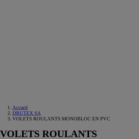
Equipements
salle
de
bain
Douche
Matériaux
salle
de
bain
Meuble
salle
de
bain
Robinetterie
Techniques
sanitaires
Accueil
DRUTEX SA
VOLETS ROULANTS MONOBLOC EN PVC
VOLETS ROULANTS