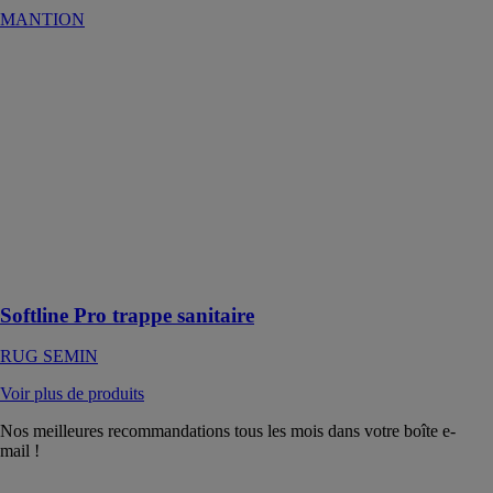
MANTION
Softline Pro
trappe sanitaire
RUG SEMIN
Softline Pro
trappe sanitaire
revêtement gris,
modèle
particulièrement
stable et
résistant aux
intempéries
Softline Pro trappe sanitaire
RUG SEMIN
Voir plus de produits
Nos meilleures recommandations tous les mois dans votre boîte e-
mail !