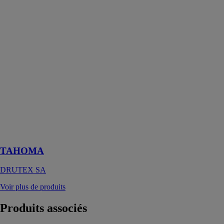
TaHoma
propose une
interface simple
et facile
d’emploi pour
l’utilisateur,
pour gérer et
commander
tous les
équipements de
la maison grâce
à l’ordinateur,
la tablette ou le
smartphone
TAHOMA
DRUTEX SA
Voir plus de produits
Produits
associés