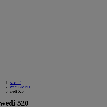
Equipements
salle
de
bain
Douche
Matériaux
salle
de
bain
Meuble
salle
de
bain
Robinetterie
Techniques
sanitaires
Accueil
Wedi GMBH
wedi 520
wedi 520