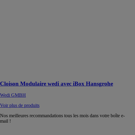
avec iBox
Hansgrohe
Wedi GMBH
Pose d'une
robinetterie
encastrée :
Facile, rapide et
100% étanche
avec la cloison
modulaire wedi
et l'iBox
Hansgrohe
intégrée
Cloison Modulaire wedi avec iBox Hansgrohe
Wedi GMBH
Voir plus de produits
Nos meilleures recommandations tous les mois dans votre boîte e-
mail !