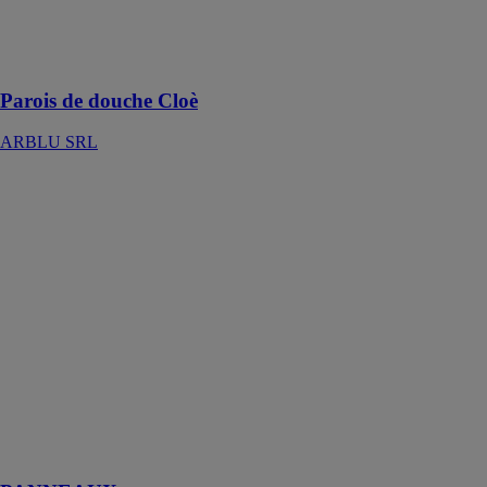
coulissante de
8mm à la
portée de tous
Parois de douche Cloè
ARBLU SRL
PANNEAUX
ABSARA
INDUSTRIAL
SL
Panneau mural
fabriqué en
Scene solid
surface et en
Kromat,
matériaux
compacts à
base de résine
et de charges
minérales