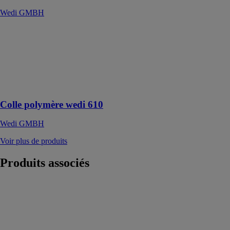
Wedi GMBH
Colle polymère
wedi 610
Wedi GMBH
Pour coller et
étanchéifier à
100%
Colle polymère wedi 610
Wedi GMBH
Voir plus de produits
Produits
associés
Parois de
douche Cloè
ARBLU SRL
Box Cloè, la
porte