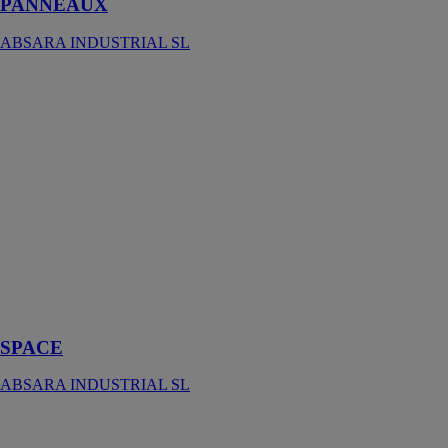
PANNEAUX
ABSARA INDUSTRIAL SL
SPACE
ABSARA
INDUSTRIAL
SL
Baignoire îlot
fabriquée en
Scene® solid
surface,
matériel
compact à base
de résine et de
charges
minérales
SPACE
ABSARA INDUSTRIAL SL
Cloison
Modulaire wedi