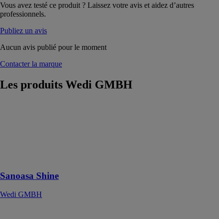
Vous avez testé ce produit ? Laissez votre avis et aidez d’autres
professionnels.
Publiez un avis
Aucun avis publié pour le moment
Contacter la marque
Les produits
Wedi GMBH
Sanoasa Shine
Wedi GMBH
Des transats
innovants pour
clients
exigeants
Sanoasa Shine
Wedi GMBH
Wedi Nonstep