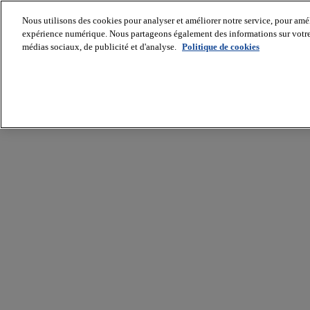
Nous utilisons des cookies pour analyser et améliorer notre service, pour améli
expérience numérique. Nous partageons également des informations sur votre u
médias sociaux, de publicité et d'analyse.
Politique de cookies
Batiradio
Articles
&
expertises
Construction
Tech,
IT,
start-
up
Génie
climatique
Gros
œuvre,
structure
et
enveloppe
Hors
site