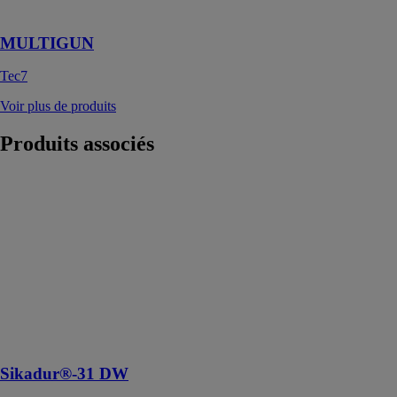
réglable
MULTIGUN
Tec7
Voir plus de produits
Produits
associés
Sikadur®-31
DW
SIKA
FRANCE SAS
Colle
époxydique
structurale,
adaptée pour le
contact à l’eau
potable.
Sikadur®-31 DW