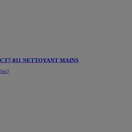
NETTOYANT
MAINS
Tec7
CT7-811
NETTOYANT
MAINS est un
savon mains
pour la saleté
tenace
CT7-811 NETTOYANT MAINS
Tec7
WP7-202
ROOF TAPE
Tec7
Une bande
d'étanchéité
avec une masse
de caoutchouc
flexible qui
s'adapte à