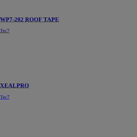
toutes les
formes
WP7-202 ROOF TAPE
Tec7
XEALPRO
Tec7
XealPro est un
joint
d’étanchéité et
de finition
XEALPRO
Tec7
MULTIGUN
Tec7
Pistolet avec
transmission de
puissance