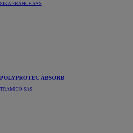
SIKA FRANCE SAS
POLYPROTEC
ABSORB
TRAMICO
SAS
Bâche de
protection
absorbante
pour les
professionnels
de la peinture
POLYPROTEC ABSORB
TRAMICO SAS
ACRYLBAND
TRAMICO
SAS
La mousse
imprégnée pour
un complément