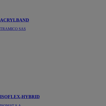
d’étanchéité en
deuxième
barrière
ACRYLBAND
TRAMICO SAS
ISOFLEX-
HYBRID
ISOMAT S.A.
Membrane
d’étanchéité
liquide hybride
élastomère, à
base de résines
acryliques et
polyuréthanes,
pour les toits
plats
ISOFLEX-HYBRID
ISOMAT S.A.