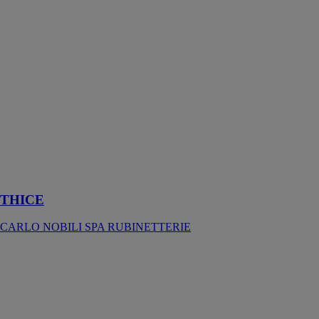
adapté aux
enfants, le
mitigeur
thermostatique
Thice, équipé
de la
technologie du
corps glacé, est
capable d'isoler
la surface
externe du
mitigeur, en la
laissant
toujours froide
THICE
CARLO NOBILI SPA RUBINETTERIE
SOFÌ
CARLO
NOBILI SPA
RUBINETTERIE
Sofì réinvente