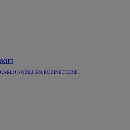
l’histoire de
l’art et propose
à l’intérieur de
la salle de bains
une rencontre
fabuleuse entre
des saveurs
lointaines et des
inspirations
modernes
SOFÌ
CARLO NOBILI SPA RUBINETTERIE
MATCH
CARLO
NOBILI SPA
RUBINETTERIE
Immanquable
au premier
regard, exclusif
au premier
toucher