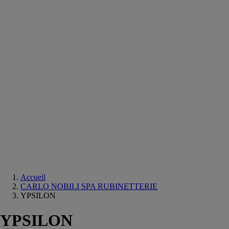
Equipements
salle
de
bain
Douche
Matériaux
salle
de
bain
Meuble
salle
de
bain
Robinetterie
Techniques
sanitaires
Accueil
CARLO NOBILI SPA RUBINETTERIE
YPSILON
YPSILON