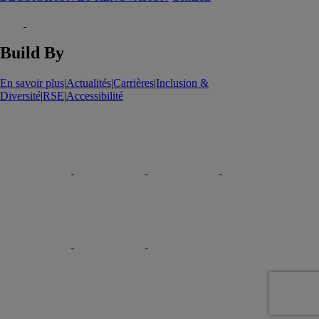
Build By
En savoir plus
|
Actualités
|
Carrières
|
Inclusion &
Diversité
|
RSE
|
Accessibilité