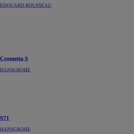
EDOUARD ROUSSEAU
Crometta S
HANSGROHE
Douche de tête
240 1jet
EcoSmart 9
l/min
Crometta S
HANSGROHE
S71
HANSGROHE
S711-F450
Evier encastré
450
S71
HANSGROHE