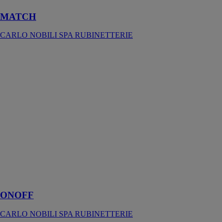
MATCH
CARLO NOBILI SPA RUBINETTERIE
ONOFF
CARLO
NOBILI SPA
RUBINETTERIE
Onoff permet
de créer un
système à deux
voies avec
mélange
thermostatique,
associant style
minimaliste et
avant-garde
technologique
ONOFF
CARLO NOBILI SPA RUBINETTERIE