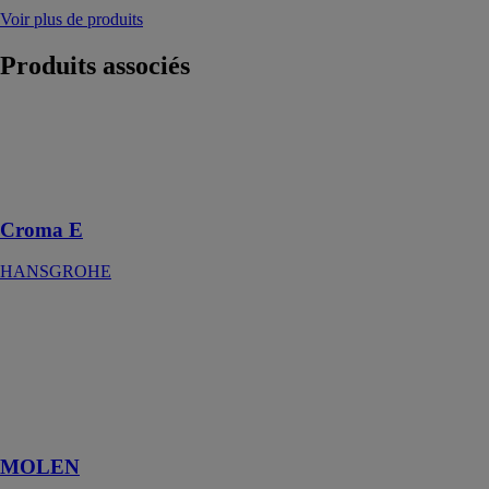
Voir plus de produits
Produits
associés
Croma E
HANSGROHE
Douchette à
main 110 1jet
Croma E
HANSGROHE
MOLEN
EDOUARD
ROUSSEAU
Mitigeur lavabo
avec cartouche
céramique
MOLEN