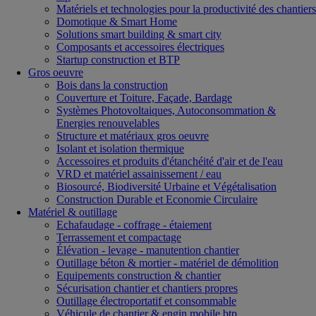
Matériels et technologies pour la productivité des chantiers
Domotique & Smart Home
Solutions smart building & smart city
Composants et accessoires électriques
Startup construction et BTP
Gros oeuvre
Bois dans la construction
Couverture et Toiture, Façade, Bardage
Systèmes Photovoltaiques, Autoconsommation &
Energies renouvelables
Structure et matériaux gros oeuvre
Isolant et isolation thermique
Accessoires et produits d'étanchéité d'air et de l'eau
VRD et matériel assainissement / eau
Biosourcé, Biodiversité Urbaine et Végétalisation
Construction Durable et Economie Circulaire
Matériel & outillage
Echafaudage - coffrage - étaiement
Terrassement et compactage
Élévation - levage - manutention chantier
Outillage béton & mortier - matériel de démolition
Equipements construction & chantier
Sécurisation chantier et chantiers propres
Outillage électroportatif et consommable
Véhicule de chantier & engin mobile btp