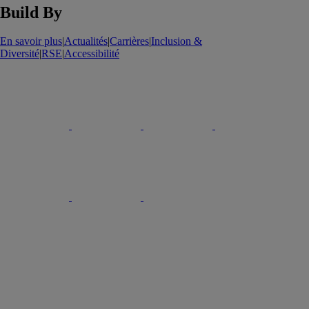
Build By
En savoir plus
|
Actualités
|
Carrières
|
Inclusion &
Diversité
|
RSE
|
Accessibilité