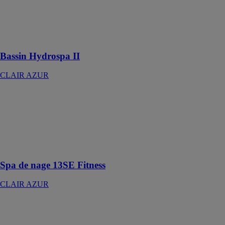
CLAIR AZUR
Un spa
professionnel
tout équipé
Bassin Hydrospa II
CLAIR AZUR
Spa de nage
13SE Fitness
CLAIR AZUR
Bassin de nage
et de massage
compact
Spa de nage 13SE Fitness
CLAIR AZUR
Rainfinity
Colonne de
douche 360