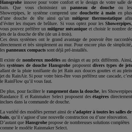
Hansgrohe
innove pour votre confort et le design de votre salle de
bain. Que vous choisissiez un
panneau de douche
ou le
Showerpipes, le système comprend une
douchette
à main
en plu
d’une douche de tête ainsi qu’un
mitigeur thermostatique
afin
d’éviter les risques de brûlure. Si vous optez pour les
Showerpipes
,
vous pouvez préférer un
mitigeur
mécanique
et choisir le nombre de
jets de la douche de tête (de un à trois).
Ces deux systèmes ont le grand avantage de pouvoir être raccordés
directement et très simplement au mur. Pour encore plus de simplicité,
les
panneaux compacts
sont déjà pré-installés.
Il existe de
nombreux modèles
au design et au prix différents. Ainsi
les
systèmes de
douche Hansgrohe
proposent
divers types de jet
allant de la pluie tonifiante du jet Rain aux douces gouttes et au plein
jet du RainAir. Si pour votre bien-être vous préférez une cascade, c’est
le RainFlow qu’il vous faut.
De plus, pour faciliter le
rangement dans la
douche
, les Showerpipe
Randance E et Rainmaker Select proposent des
étagères
directement
inclues dans la commande de douche.
La variété des modèles permet ainsi de
s’adapter à toutes les salles de
bain
, qu’il s’agisse d’une nouvelle construction ou d’une rénovation.
D’autant que
Hansgrohe
propose de nombreuses solutions complètes
comme le modèle Rainmaker Select.