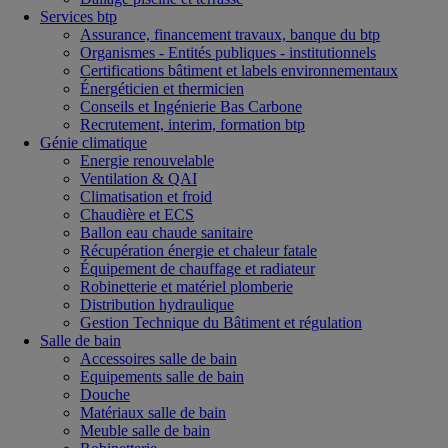
Services btp
Assurance, financement travaux, banque du btp
Organismes - Entités publiques - institutionnels
Certifications bâtiment et labels environnementaux
Énergéticien et thermicien
Conseils et Ingénierie Bas Carbone
Recrutement, interim, formation btp
Génie climatique
Energie renouvelable
Ventilation & QAI
Climatisation et froid
Chaudière et ECS
Ballon eau chaude sanitaire
Récupération énergie et chaleur fatale
Équipement de chauffage et radiateur
Robinetterie et matériel plomberie
Distribution hydraulique
Gestion Technique du Bâtiment et régulation
Salle de bain
Accessoires salle de bain
Equipements salle de bain
Douche
Matériaux salle de bain
Meuble salle de bain