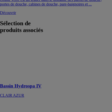
portes de douche, cabines de douche, pare-baignoires et ...
Découvrir
Sélection de
produits associés
Bassin
Hydrospa IV
CLAIR AZUR
L’Hydrospa IV
est un spa
professionnel
idéal pour un
espace balnéo
Bassin Hydrospa IV
CLAIR AZUR
Bassin
Hydrospa II