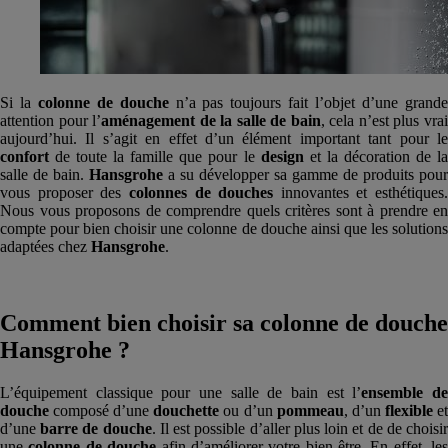
Si la
colonne de douche
n’a pas toujours fait l’objet d’une grand
attention pour l’
aménagement de la salle de bain
, cela n’est plus vra
aujourd’hui. Il s’agit en effet d’un élément important tant pour le
confort
de toute la famille que pour le
design
et la décoration de l
salle de bain.
Hansgrohe
a su développer sa gamme de produits pour
vous proposer des
colonnes de douches
innovantes et esthétiques.
Nous vous proposons de comprendre quels critères sont à prendre en
compte pour bien choisir une colonne de douche ainsi que les solutions
adaptées chez
Hansgrohe
.
Comment bien choisir sa colonne de douche
Hansgrohe ?
L’équipement classique pour une salle de bain est l’
ensemble d
douche
composé d’une
douchette
ou d’un
pommeau
, d’un
flexible
e
d’une
barre de douche
. Il est possible d’aller plus loin et de de choisi
une
colonne de douche
afin d’améliorer votre bien-être. En effet, le