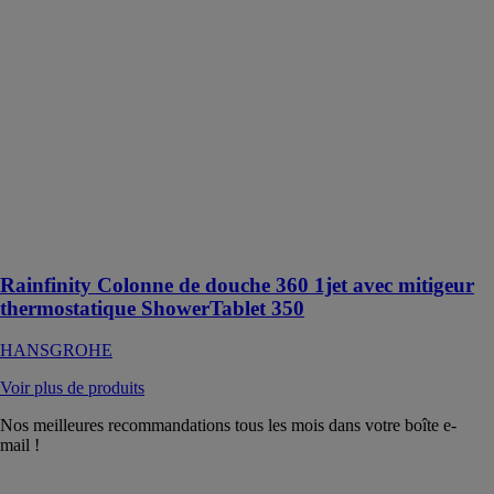
1jet avec
mitigeur
thermostatique
ShowerTablet
350
HANSGROHE
La douche
Rainfinity
combine un
design élégant
et un confort de
douche optimal
Rainfinity Colonne de douche 360 1jet avec mitigeur
thermostatique ShowerTablet 350
HANSGROHE
Voir plus de produits
Nos meilleures recommandations tous les mois dans votre boîte e-
mail !