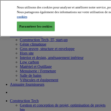
Nous utilisons des cookies pour analyser et améliorer notre service, po
Nous partageons également des informations sur votre utilisation de no
cookies
Paramétrer les cookies
Batiradio
Articles & expertises
Construction Tech, IT, start-up
Génie climatique
Gros œuvre, structure et enveloppe
Hors site
Interior et design, aménagement intérieur
Low carbon
Matériel et Outillage
Menuiserie / Fermeture
Salle de bains
Véhicules et équipement
Annuaire fournisseurs
Construction Tech
Gestion et conception de projet, optimisation de projets
btp