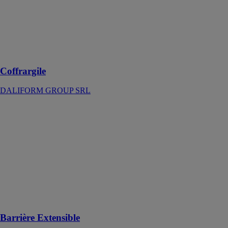
les
constructions
contre les effets
du retrait
gonflement des
sols argileux
Coffrargile
DALIFORM GROUP SRL
Barrière
Extensible
HAKI France
La Barrière
Extensible offre
une mobilité
fluide et une
manœuvrabilité
facile sur tous
types de terrain
Barrière Extensible