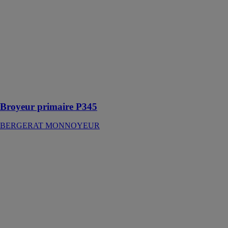
Les broyeurs
Cat® sont
spécifiquement
conçus pour
s’intégrer
parfaitement
aux pelles
hydrauliques
Cat®
Broyeur primaire P345
BERGERAT MONNOYEUR
Coffrargile
DALIFORM
GROUP SRL
Coffrargile est
un coffrage à
perdre fabriqué
en plastique
recyclé, conçu
pour protéger