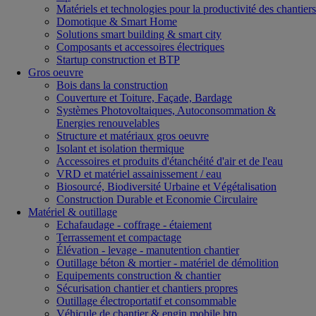
Matériels et technologies pour la productivité des chantiers
Domotique & Smart Home
Solutions smart building & smart city
Composants et accessoires électriques
Startup construction et BTP
Gros oeuvre
Bois dans la construction
Couverture et Toiture, Façade, Bardage
Systèmes Photovoltaiques, Autoconsommation &
Energies renouvelables
Structure et matériaux gros oeuvre
Isolant et isolation thermique
Accessoires et produits d'étanchéité d'air et de l'eau
VRD et matériel assainissement / eau
Biosourcé, Biodiversité Urbaine et Végétalisation
Construction Durable et Economie Circulaire
Matériel & outillage
Echafaudage - coffrage - étaiement
Terrassement et compactage
Élévation - levage - manutention chantier
Outillage béton & mortier - matériel de démolition
Equipements construction & chantier
Sécurisation chantier et chantiers propres
Outillage électroportatif et consommable
Véhicule de chantier & engin mobile btp