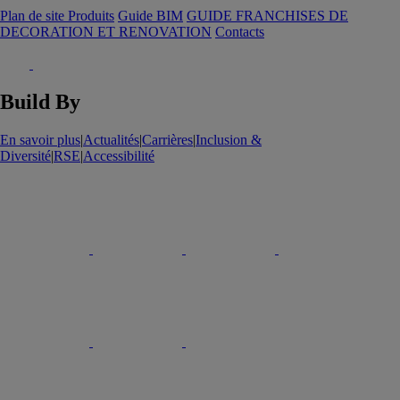
Plan de site Produits
Guide BIM
GUIDE FRANCHISES DE
DECORATION ET RENOVATION
Contacts
Build By
En savoir plus
|
Actualités
|
Carrières
|
Inclusion &
Diversité
|
RSE
|
Accessibilité