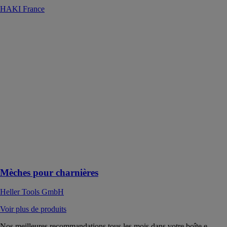
HAKI France
Mèches pour
charnières
Heller Tools
GmbH
Les mèches
pour charnières
sont des forets
marteaux,
réalisant des
trous précis
pour charnières
dans tous les
matériaux en
panneaux
Mèches pour charnières
Heller Tools GmbH
Voir plus de produits
Nos meilleures recommandations tous les mois dans votre boîte e-