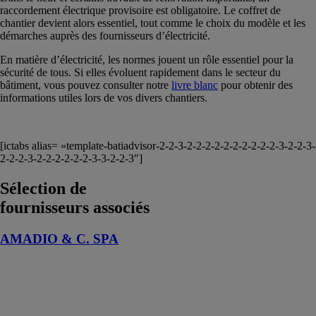
raccordement électrique provisoire est obligatoire. Le coffret de
chantier devient alors essentiel, tout comme le choix du modèle et les
démarches auprès des fournisseurs d’électricité.
En matière d’électricité, les normes jouent un rôle essentiel pour la
sécurité de tous. Si elles évoluent rapidement dans le secteur du
bâtiment, vous pouvez consulter notre
livre blanc
pour obtenir des
informations utiles lors de vos divers chantiers.
[ictabs alias= »template-batiadvisor-2-2-3-2-2-2-2-2-2-2-2-2-2-3-2-2-3-
2-2-2-3-2-2-2-2-2-2-3-3-2-2-3″]
Sélection de
fournisseurs associés
AMADIO & C. SPA