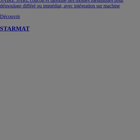
SAIRE SARL conçoit et fabrique des moules métalliques pour
démoulage différé ou immédiat, avec intégration sur machine
Découvrir
STARMAT