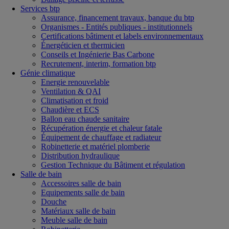
Services btp
Assurance, financement travaux, banque du btp
Organismes - Entités publiques - institutionnels
Certifications bâtiment et labels environnementaux
Énergéticien et thermicien
Conseils et Ingénierie Bas Carbone
Recrutement, interim, formation btp
Génie climatique
Energie renouvelable
Ventilation & QAI
Climatisation et froid
Chaudière et ECS
Ballon eau chaude sanitaire
Récupération énergie et chaleur fatale
Équipement de chauffage et radiateur
Robinetterie et matériel plomberie
Distribution hydraulique
Gestion Technique du Bâtiment et régulation
Salle de bain
Accessoires salle de bain
Equipements salle de bain
Douche
Matériaux salle de bain
Meuble salle de bain