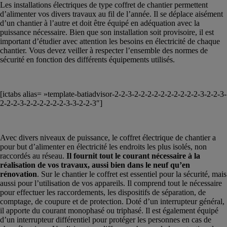
Les installations électriques de type coffret de chantier permettent
d’alimenter vos divers travaux au fil de l’année. Il se déplace aisément
d’un chantier à l’autre et doit être équipé en adéquation avec la
puissance nécessaire. Bien que son installation soit provisoire, il est
important d’étudier avec attention les besoins en électricité de chaque
chantier. Vous devez veiller à respecter l’ensemble des normes de
sécurité en fonction des différents équipements utilisés.
[ictabs alias= »template-batiadvisor-2-2-3-2-2-2-2-2-2-2-2-2-2-3-2-2-3-
2-2-2-3-2-2-2-2-2-2-3-3-2-2-3″]
Avec divers niveaux de puissance, le coffret électrique de chantier a
pour but d’alimenter en électricité les endroits les plus isolés, non
raccordés au réseau.
Il fournit tout le courant nécessaire à la
réalisation de vos travaux, aussi bien dans le neuf qu’en
rénovation
. Sur le chantier le coffret est essentiel pour la sécurité, mais
aussi pour l’utilisation de vos appareils. Il comprend tout le nécessaire
pour effectuer les raccordements, les dispositifs de séparation, de
comptage, de coupure et de protection. Doté d’un interrupteur général,
il apporte du courant monophasé ou triphasé. Il est également équipé
d’un interrupteur différentiel pour protéger les personnes en cas de