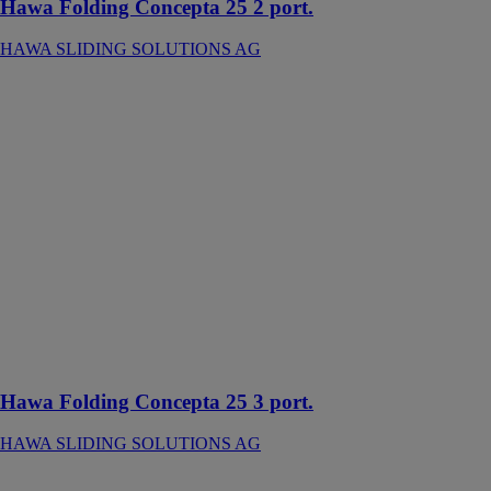
Hawa Folding Concepta 25 2 port.
HAWA SLIDING SOLUTIONS AG
Hawa Folding
Concepta 25 3
port.
HAWA
SLIDING
SOLUTIONS
AG
Ferrure pour
pivoter, replier
et escamoter
latéralement
des portes en
bois jusqu'à 25
kg par porte
Hawa Folding Concepta 25 3 port.
HAWA SLIDING SOLUTIONS AG
Hawa Forte