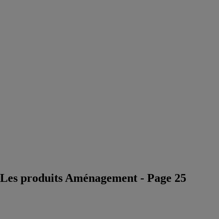
décoratifs
Confort
acoustique
Peinture
professionnelle
Eclairage
architectural
Placard - porte
intérieure -
agencement
Fabricant de
mobilier urbain
et éclairage
design
Fournisseur
marbre et pierre
Dallage piscine
et terrasse
Les produits Aménagement - Page 25
Hawa