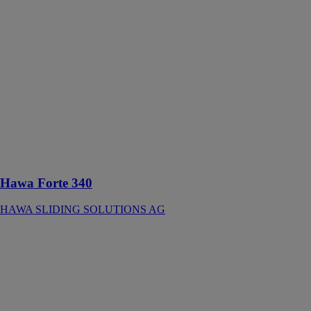
AG
Ferrure pour
cadres
coulissants
pour armoire
haute jusqu’à
340 kg,
utilisation
unilatérale ou
bilatérale
Montage au
fond
Hawa Forte 340
HAWA SLIDING SOLUTIONS AG
HAWA
FRONTFOLD
HAWA
SLIDING
SOLUTIONS
AG