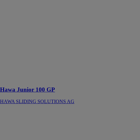
HAWA
SLIDING
SOLUTIONS
AG
Ferrure pour
portes en verre
à roulement en
haut jusqu’à
100 kg avec
rail de
roulement
affleurant avec
le plafond
Hawa Junior 100 GP
HAWA SLIDING SOLUTIONS AG
Hawa Junior
100 GP Pocket
HAWA
SLIDING
SOLUTIONS