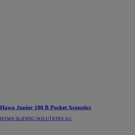
Hawa Junior
100 B Pocket
Acoustics
HAWA
SLIDING
SOLUTIONS
AG
Ferrure pour
portes en bois à
roulement en
haut jusqu’à
100 kg avec
rail de
roulement en
applique ou
affleurant avec
le plafond
Hawa Junior 100 B Pocket Acoustics
HAWA SLIDING SOLUTIONS AG
Hawa Junior
100 GP