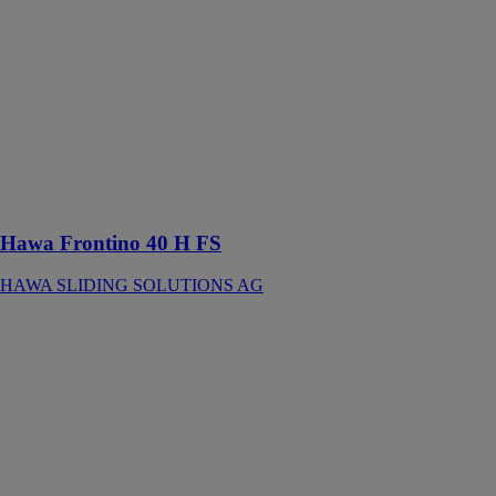
SLIDING
SOLUTIONS
AG
Ferrure pour 2
portes en bois
jusqu’à 40 kg
avec rail de
roulement et de
guidage vissé
en applique
Hawa Frontino 40 H FS
HAWA SLIDING SOLUTIONS AG
HAWA
JUNIOR 100
HAWA
SLIDING
SOLUTIONS
AG
La qualité
suscite la