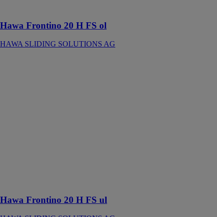
en applique
Hawa Frontino 20 H FS ol
HAWA SLIDING SOLUTIONS AG
Hawa Frontino
20 H FS ul
HAWA
SLIDING
SOLUTIONS
AG
Ferrure pour 2
portes en bois à
roulement en
bas jusqu’à 20
kg avec rail de
roulement et de
guidage vissé
en applique
Hawa Frontino 20 H FS ul