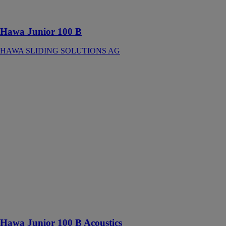
affleurant avec
le plafond
Hawa Junior 100 B
HAWA SLIDING SOLUTIONS AG
Hawa Junior
100 B
Acoustics
HAWA
SLIDING
SOLUTIONS
AG
Ferrure pour
portes en bois à
roulement en
haut jusqu’à
100 kg avec
rail de
roulement en
applique
Hawa Junior 100 B Acoustics