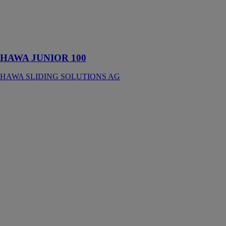
confiance, la
garantie de
performance
apporte la
sécurité
HAWA JUNIOR 100
HAWA SLIDING SOLUTIONS AG
Hawa Junior
100 B
HAWA
SLIDING
SOLUTIONS
AG
Ferrure pour
portes en bois à
roulement en
haut jusqu’à
100 kg avec
rail de
roulement en
applique ou