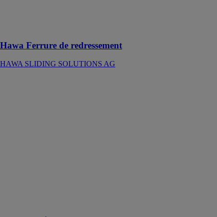
portes en bois
d’une hauteur
de 1215 à 2850
mm
Hawa Ferrure de redressement
HAWA SLIDING SOLUTIONS AG
Hawa Folding
Concepta 25 2
port.
HAWA
SLIDING
SOLUTIONS
AG
Ferrure pour
pivoter, replier
et escamoter
latéralement
des portes en
bois jusqu'à 25
kg par porte