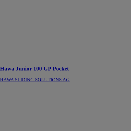
AG
Ferrure pour
portes en verre
à roulement en
haut jusqu’à
100 kg avec
rail de
roulement en
applique ou
affleurant avec
le plafond
Hawa Junior 100 GP Pocket
HAWA SLIDING SOLUTIONS AG
Hawa Junior
100 Z
HAWA
SLIDING
SOLUTIONS
AG
Ferrure pour