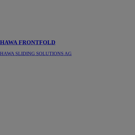
La ferrure de
coulissement et
repliement qui
révèle tout le
potentiel des
façades
HAWA FRONTFOLD
HAWA SLIDING SOLUTIONS AG
Hawa Frontino
20 H FS ol
HAWA
SLIDING
SOLUTIONS
AG
Ferrure pour 2
portes en bois à
roulement en
haut jusqu’à 20
kg avec rail de
roulement et de
guidage vissé