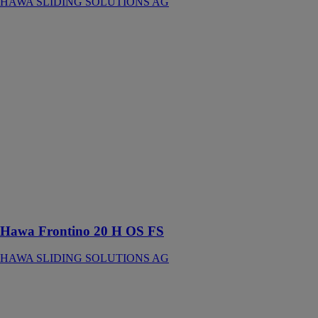
HAWA SLIDING SOLUTIONS AG
Hawa Frontino
20 H OS FS
HAWA
SLIDING
SOLUTIONS
AG
Ferrure pour 2
portes en bois à
roulement en
haut jusqu’à 20
kg avec rail de
roulement et de
guidage vissé
en applique
Hawa Frontino 20 H OS FS
HAWA SLIDING SOLUTIONS AG
Hawa Frontino
40 H FS
HAWA