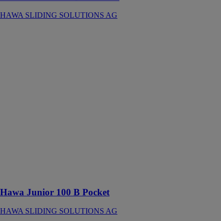
HAWA SLIDING SOLUTIONS AG
Hawa Junior
100 B Pocket
HAWA
SLIDING
SOLUTIONS
AG
Ferrure pour
portes en bois à
roulement en
haut jusqu’à
100 kg avec
rail de
roulement en
applique ou
affleurant avec
le plafond
Hawa Junior 100 B Pocket
HAWA SLIDING SOLUTIONS AG