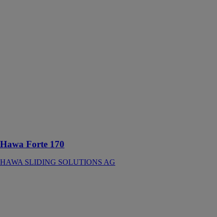
170
HAWA
SLIDING
SOLUTIONS
AG
Ferrure pour
cadres
coulissants
pour armoire
haute jusqu’à
170 kg,
utilisation
unilatérale ou
bilatérale
Hawa Forte 170
HAWA SLIDING SOLUTIONS AG
Hawa Forte
340
HAWA
SLIDING
SOLUTIONS