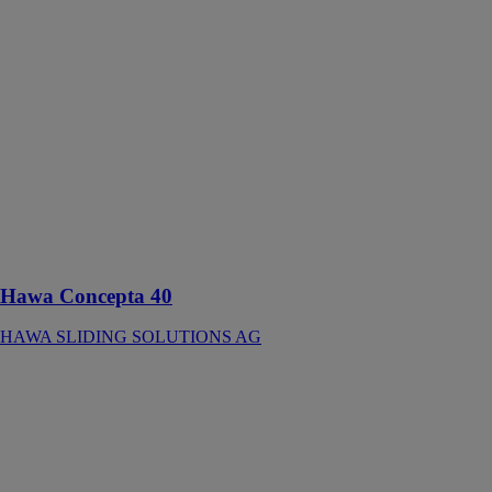
Concepta 40
HAWA
SLIDING
SOLUTIONS
AG
Ferrure pour
pivoter et
escamoter
latéralement
des portes en
bois jusqu'à 40
kg
Hawa Concepta 40
HAWA SLIDING SOLUTIONS AG
Hawa
Concepta 50
HAWA
SLIDING
SOLUTIONS
AG